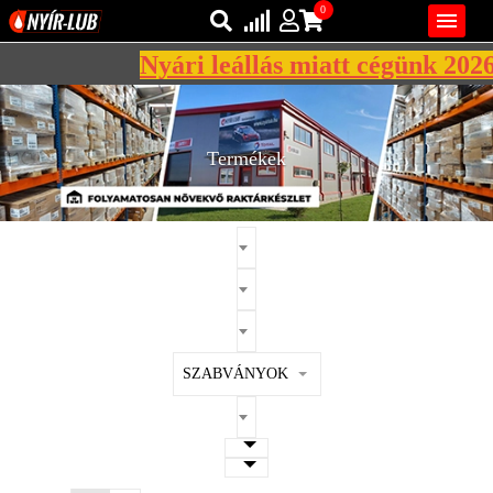
0

Nyári leállás miatt cégünk 2026. augu
Bejelentkezés
AZ ÖN KOSARA ÜRES
Regisztráció
Termékek
REGISZTRÁCIÓ
KÖZLEKEDÉSI
KENŐANYAGOK
IPARI
KENŐANYAGOK
MÁRKÁK
SZABVÁNYOK
NORMÁK
VISZKOZITÁSOK
ADALÉKOK