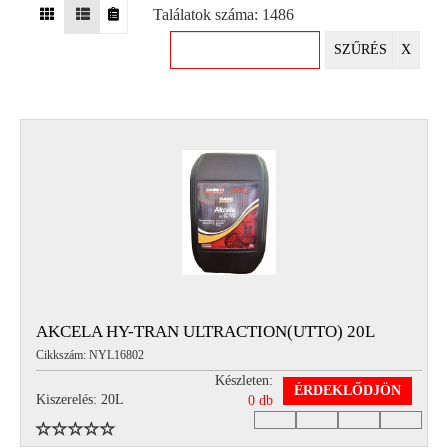
Találatok száma: 1486
EGYÉB
SZŰRÉS
X
SPECIÁLIS
AJÁNLATOK
INFO
TELEFONOS
ÜGYFÉLSZOLGÁLAT
(HÉTFŐTŐL PÉNTEKIG 8-17H)
+36 70 673 9291
+36 70 674 0983
NYIRLUBKFT@GMAIL.COM
NYÍR-LUB KFT.:
2142 Nagytarcsa Felső Ipari krt. 3
Nyitvatartás:
AKCELA HY-TRAN ULTRACTION(UTTO) 20L
Hétfőtől – Péntekig, 8.00 – 17.00-ig
Cikkszám: NYL16802
(ebédidő 12.00-12.30 között)
Készleten:
ÉRDEKLŐDJÖN
Kiszerelés: 20L
0 db