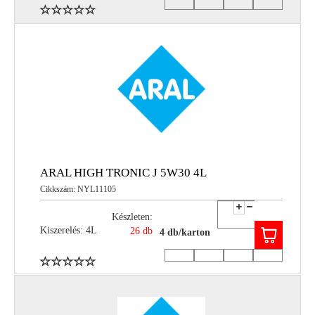
ARAL HIGH TRONIC J 5W30 4L
Cikkszám: NYL11105
Készleten:
Kiszerelés: 4L
26 db
4 db/karton