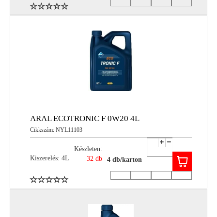
ARAL ECOTRONIC F 0W20 4L
Cikkszám: NYL11103
Készleten:
Kiszerelés: 4L
32 db
4 db/karton