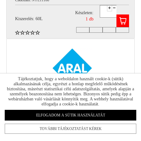
Cikkszám: NYL11108
Készleten:
Kiszerelés: 60L
1 db
Tájékoztatjuk, hogy a weboldalon használt cookie-k (sütik)
alkalmazásának célja, egyrészt a honlap megfelelő működésének
biztosítása, másrészt statisztikai célú adatszolgáltatás, amelyek alapján a
személyek beazonosítása nem lehetséges. Bizonyos sütik pedig épp a
webáruházban való vásárlását könnyítik meg. A webhely használatával
elfogadja a cookie-k használatát.
ARAL HIGH TRONIC R 5W30 1L
Cikkszám: NYL11109
ELFOGADOM A SÜTIK HASZNÁLATÁT
Készleten:
TOVÁBBI TÁJÉKOZTATÁST KÉREK
Kiszerelés: 1L
32 db
12 db/karton