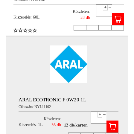
Készleten:
Kiszerelés: 60L
28 db
ARAL ECOTRONIC F 0W20 1L
Cikkszám: NYL11102
Készleten:
Kiszerelés: 1L
36 db
12 db/karton