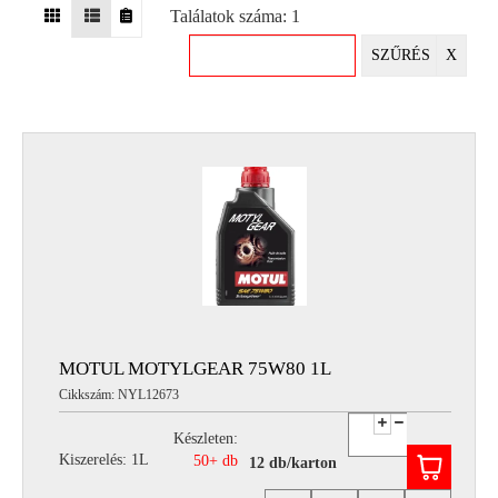
Találatok száma: 1
EGYÉB
SZŰRÉS
X
SPECIÁLIS
AJÁNLATOK
INFO
TELEFONOS
ÜGYFÉLSZOLGÁLAT
(HÉTFŐTŐL PÉNTEKIG 8-17H)
+36 70 673 9291
+36 70 674 0983
NYIRLUBKFT@GMAIL.COM
NYÍR-LUB KFT.:
2142 Nagytarcsa Felső Ipari krt. 3
Nyitvatartás:
MOTUL MOTYLGEAR 75W80 1L
Hétfőtől – Péntekig, 8.00 – 17.00-ig
Cikkszám: NYL12673
(ebédidő 12.00-12.30 között)
Készleten:
Kiszerelés: 1L
50+ db
12 db/karton