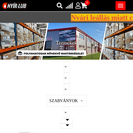
0

Nyári leállás miatt cé
Bejelentkezés
AZ ÖN KOSARA ÜRES
Regisztráció
Termékek
REGISZTRÁCIÓ
KÖZLEKEDÉSI
KENŐANYAGOK
IPARI
KENŐANYAGOK
MÁRKÁK
SZABVÁNYOK
NORMÁK
VISZKOZITÁSOK
ADALÉKOK