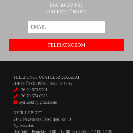
IRATKOZZ FEL
HÍRLEVELÜNKRE!
TELEFONOS ÜGYFÉLSZOLGÁLAT
(HÉTFŐTŐL PÉNTEKIG 8-17H)
+36 70 673 9291
+36 70 674 0983
nyirlubkft@gmail.com
NYÍR-LUB KFT.:
2142 Nagytarcsa Felső Ipari krt. 3
Nyitvatartás:
Hétfőtől – Péntekig, 8.00 – 17.00-ig (ebédidő 12.00-12.30