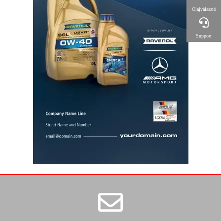
Olajválasztó
Support