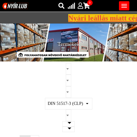
0

Nyári leállás miatt cég
Bejelentkezés
AZ ÖN KOSARA ÜRES
Regisztráció
Termékek
REGISZTRÁCIÓ
KÖZLEKEDÉSI
KENŐANYAGOK
IPARI
KENŐANYAGOK
MÁRKÁK
DIN 51517-3 (CLP)
NORMÁK
VISZKOZITÁSOK
ADALÉKOK