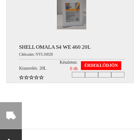
SHELL OMALA S4 WE 460 20L
Cikkszám: NYL16028
Készleten:
ÉRDEKLŐDJÖN
Kiszerelés: 20L
0 db