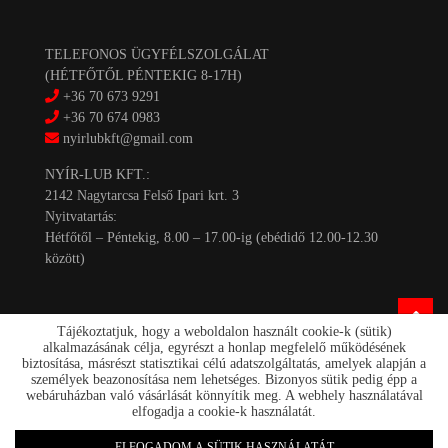
TELEFONOS ÜGYFÉLSZOLGÁLAT
(HÉTFŐTŐL PÉNTEKIG 8-17H)
+36 70 673 9291
+36 70 674 0983
nyirlubkft@gmail.com
NYÍR-LUB KFT.:
2142 Nagytarcsa Felső Ipari krt. 3
Nyitvatartás:
Hétfőtől – Péntekig, 8.00 – 17.00-ig (ebédidő 12.00-12.30
között)
Tájékoztatjuk, hogy a weboldalon használt cookie-k (sütik)
alkalmazásának célja, egyrészt a honlap megfelelő működésének
biztosítása, másrészt statisztikai célú adatszolgáltatás, amelyek alapján a
személyek beazonosítása nem lehetséges. Bizonyos sütik pedig épp a
Kapcsolat
webáruházban való vásárlását könnyítik meg. A webhely használatával
Akciók
elfogadja a cookie-k használatát.
Szállítás/fizetés
Rólunk
ELFOGADOM A SÜTIK HASZNÁLATÁT