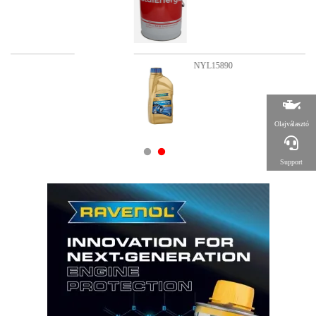
NYL15890
Olajválasztó
Support