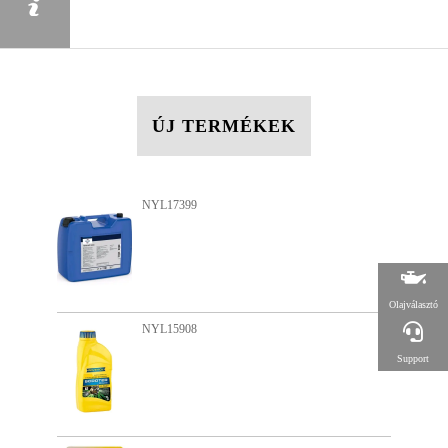
ÚJ TERMÉKEK
NYL13950
Olajválasztó
NYL15889
Support