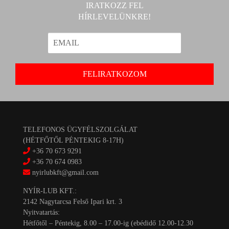
IRATKOZZ FEL
HÍRLEVELÜNKRE!
TELEFONOS ÜGYFÉLSZOLGÁLAT
(HÉTFŐTŐL PÉNTEKIG 8-17H)
+36 70 673 9291
+36 70 674 0983
nyirlubkft@gmail.com
NYÍR-LUB KFT.:
2142 Nagytarcsa Felső Ipari krt. 3
Nyitvatartás:
Hétfőtől – Péntekig, 8.00 – 17.00-ig (ebédidő 12.00-12.30