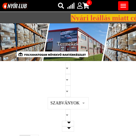
0

Nyári leállás miatt cé
Bejelentkezés
AZ ÖN KOSARA ÜRES
Regisztráció
Termékek
REGISZTRÁCIÓ
KÖZLEKEDÉSI
KENŐANYAGOK
IPARI
KENŐANYAGOK
MÁRKÁK
SZABVÁNYOK
NORMÁK
VISZKOZITÁSOK
ADALÉKOK