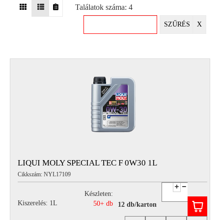
Találatok száma: 4
EGYÉB
SZŰRÉS
X
SPECIÁLIS
AJÁNLATOK
INFO
TELEFONOS
ÜGYFÉLSZOLGÁLAT
(HÉTFŐTŐL PÉNTEKIG 8-17H)
+36 70 673 9291
+36 70 674 0983
NYIRLUBKFT@GMAIL.COM
NYÍR-LUB KFT.:
2142 Nagytarcsa Felső Ipari krt. 3
Nyitvatartás:
LIQUI MOLY SPECIAL TEC F 0W30 1L
Hétfőtől – Péntekig, 8.00 – 17.00-ig
Cikkszám: NYL17109
(ebédidő 12.00-12.30 között)
Készleten:
Kiszerelés: 1L
50+ db
12 db/karton