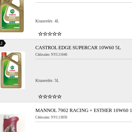
Kiszerelés: 4L
b/csomag (1 karton)
4db/csomag (1 karton)
J
b/csomag (1 karton)
4db/csomag (1 karton)
CASTROL EDGE SUPERCAR 10W60 5L
Cikkszám: NYL11646
b/csomag (1 karton)
4db/csomag (1 karton)
Kiszerelés: 5L
MANNOL 7902 RACING + ESTHER 10W60 
Cikkszám: NYL13850