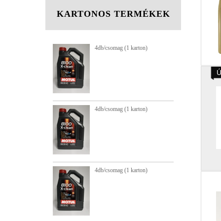
KARTONOS TERMÉKEK
 (1 karton)
4db/csomag (1 karton)
4d
Ú
4d
4d
 (1 karton)
4db/csomag (1 karton)
 (1 karton)
4db/csomag (1 karton)