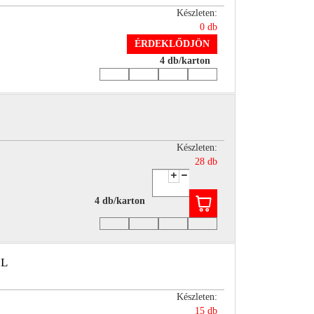
Készleten:
0 db
ÉRDEKLŐDJÖN
4 db/karton
Készleten:
28 db
4 db/karton
1L
Készleten:
15 db