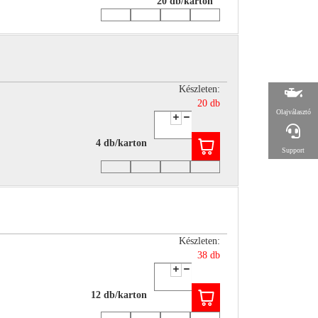
20 db/karton
Készleten:
20 db
Olajválasztó
4 db/karton
Support
Készleten:
38 db
12 db/karton