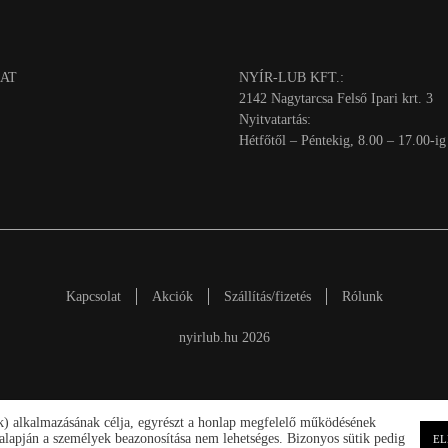
AT
NYÍR-LUB KFT.:
2142 Nagytarcsa Felső Ipari krt. 3
Nyitvatartás:
Hétfőtől – Péntekig, 8.00 – 17.00-ig
Kapcsolat
Akciók
Szállítás/fizetés
Rólunk
nyirlub.hu 2026
ik) alkalmazásának célja, egyrészt a honlap megfelelő működésének
ek alapján a személyek beazonosítása nem lehetséges. Bizonyos sütik pedig
EL