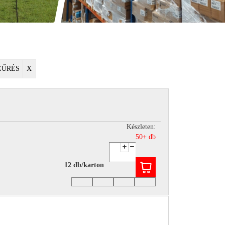
ZŰRÉS
X
Készleten:
50+ db
12 db/karton