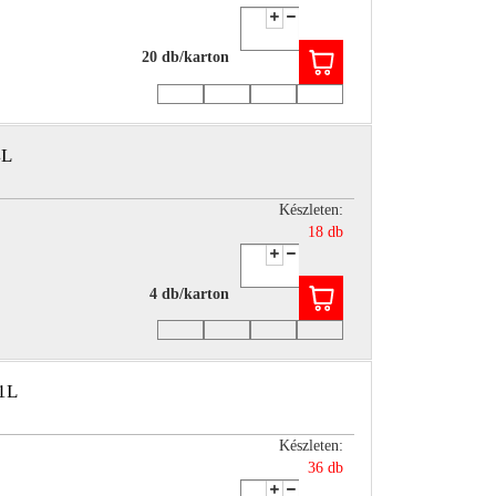
20 db/karton
4L
Készleten:
18 db
4 db/karton
1L
Készleten:
36 db