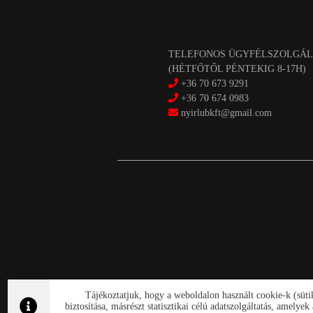
TELEFONOS ÜGYFÉLSZOLGÁL
(HÉTFŐTŐL PÉNTEKIG 8-17H)
+36 70 673 9291
+36 70 674 0983
nyirlubkft@gmail.com
Tájékoztatjuk, hogy a weboldalon használt cookie-k (süt
biztosítása, másrészt statisztikai célú adatszolgáltatás, amely