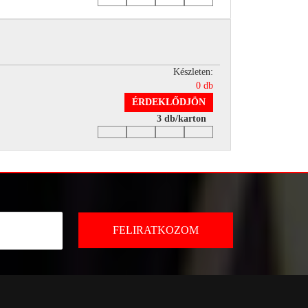
Készleten:
0 db
ÉRDEKLŐDJÖN
3 db/karton