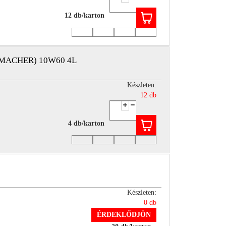
12 db/karton
MACHER) 10W60 4L
Készleten:
12 db
4 db/karton
Készleten:
0 db
ÉRDEKLŐDJÖN