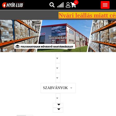
0

Nyári leállás miatt cégü
Bejelentkezés
AZ ÖN KOSARA ÜRES
Regisztráció
Termékek
REGISZTRÁCIÓ
KÖZLEKEDÉSI
KENŐANYAGOK
IPARI
KENŐANYAGOK
MÁRKÁK
SZABVÁNYOK
NORMÁK
VISZKOZITÁSOK
ADALÉKOK