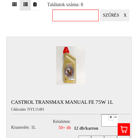
Találatok száma: 8
EGYÉB
SZŰRÉS
X
SPECIÁLIS
AJÁNLATOK
INFO
TELEFONOS
ÜGYFÉLSZOLGÁLAT
(HÉTFŐTŐL PÉNTEKIG 8-17H)
+36 70 673 9291
+36 70 674 0983
NYIRLUBKFT@GMAIL.COM
NYÍR-LUB KFT.:
2142 Nagytarcsa Felső Ipari krt. 3
Nyitvatartás:
CASTROL TRANSMAX MANUAL FE 75W 1L
Hétfőtől – Péntekig, 8.00 – 17.00-ig
Cikkszám: NYL11481
(ebédidő 12.00-12.30 között)
Készleten:
Kiszerelés: 1L
50+ db
12 db/karton