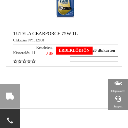
TUTELA GEARFORCE 75W 1L
Cikkszám: NYL12858
Készleten:
ÉRDEKLŐDJÖN
20 db/karton
Kiszerelés: 1L
0 db
Olajválasztó
Support