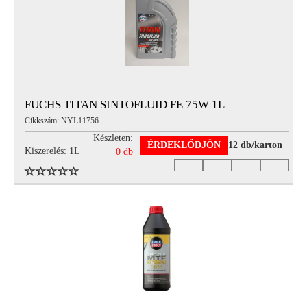
FUCHS TITAN SINTOFLUID FE 75W 1L
Cikkszám: NYL11756
Készleten:
ÉRDEKLŐDJÖN
12 db/karton
Kiszerelés: 1L
0 db