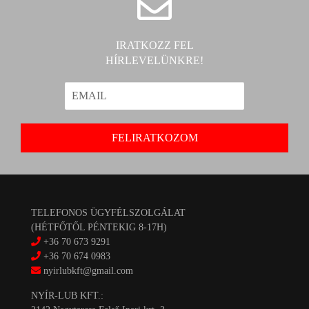
IRATKOZZ FEL
HÍRLEVELÜNKRE!
TELEFONOS ÜGYFÉLSZOLGÁLAT
(HÉTFŐTŐL PÉNTEKIG 8-17H)
+36 70 673 9291
+36 70 674 0983
nyirlubkft@gmail.com
NYÍR-LUB KFT.: