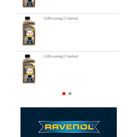
db/csomag (1 karton)
12db/cso
db/csomag (1 karton)
12db/cso