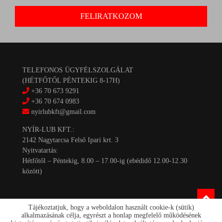
TELEFONOS ÜGYFÉLSZOLGÁLAT
(HÉTFŐTŐL PÉNTEKIG 8-17H)
+36 70 673 9291
+36 70 674 0983
nyirlubkft@gmail.com
NYÍR-LUB KFT.:
2142 Nagytarcsa Felső Ipari krt. 3
Nyitvatartás:
Hétfőtől – Péntekig, 8.00 – 17.00-ig (ebédidő 12.00-12.30
között)
Tájékoztatjuk, hogy a weboldalon használt cookie-k (sütik)
alkalmazásának célja, egyrészt a honlap megfelelő működésének