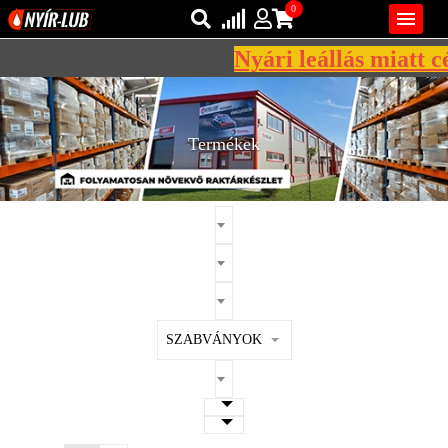
0

Nyári leállás miatt cég
Bejelentkezés
AZ ÖN KOSARA ÜRES
Regisztráció
Termékek
REGISZTRÁCIÓ
KÖZLEKEDÉSI
KENŐANYAGOK
IPARI
KENŐANYAGOK
MÁRKÁK
SZABVÁNYOK
NORMÁK
VISZKOZITÁSOK
ADALÉKOK