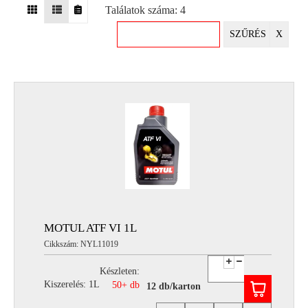
Találatok száma: 4
EGYÉB
SZŰRÉS
X
SPECIÁLIS
AJÁNLATOK
INFO
TELEFONOS
ÜGYFÉLSZOLGÁLAT
(HÉTFŐTŐL PÉNTEKIG 8-17H)
+36 70 673 9291
+36 70 674 0983
NYIRLUBKFT@GMAIL.COM
NYÍR-LUB KFT.:
2142 Nagytarcsa Felső Ipari krt. 3
Nyitvatartás:
MOTUL ATF VI 1L
Hétfőtől – Péntekig, 8.00 – 17.00-ig
Cikkszám: NYL11019
(ebédidő 12.00-12.30 között)
Készleten:
Kiszerelés: 1L
50+ db
12 db/karton