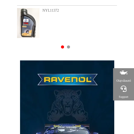
NYL11915
Olajválasztó
Support