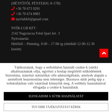
(HÉTFŐTŐL PÉNTEKIG 8-17H)
+36 70 673 9291
+36 70 674 0983
nyirlubkft@gmail.com
NYÍR-LUB KFT.:
2142 Nagytarcsa Felső Ipari krt. 3
Nyitvatartás:
Hétfőtől – Péntekig, 8.00 – 17.00-ig (ebédidő 12.00-12.30
között)
Tájékoztatjuk, hogy a weboldalon használt cookie-k (sütik)
alkalmazásának célja, egyrészt a honlap megfelelő működésének
biztosítása, másrészt statisztikai célú adatszolgáltatás, amelyek alapján a
személyek beazonosítása nem lehetséges. Bizonyos sütik pedig épp a
Kapcsolat
webáruházban való vásárlását könnyítik meg. A webhely használatával
Akciók
elfogadja a cookie-k használatát.
Szállítás/fizetés
Rólunk
ELFOGADOM A SÜTIK HASZNÁLATÁT
nyirlub.hu 2026
TOVÁBBI TÁJÉKOZTATÁST KÉREK