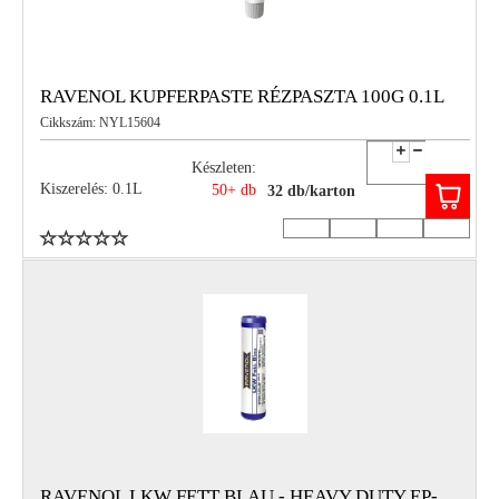
RAVENOL KUPFERPASTE RÉZPASZTA 100G 0.1L
Cikkszám: NYL15604
Készleten:
Kiszerelés: 0.1L
50+ db
32 db/karton
RAVENOL LKW FETT BLAU - HEAVY DUTY EP-