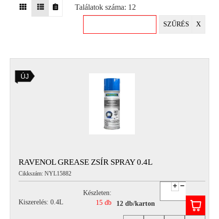
Találatok száma: 12
EGYÉB
SZŰRÉS
X
SPECIÁLIS
AJÁNLATOK
INFO
ÚJ
TELEFONOS
ÜGYFÉLSZOLGÁLAT
(HÉTFŐTŐL PÉNTEKIG 8-17H)
+36 70 673 9291
+36 70 674 0983
NYIRLUBKFT@GMAIL.COM
NYÍR-LUB KFT.:
2142 Nagytarcsa Felső Ipari krt. 3
Nyitvatartás:
RAVENOL GREASE ZSÍR SPRAY 0.4L
Hétfőtől – Péntekig, 8.00 – 17.00-ig
Cikkszám: NYL15882
(ebédidő 12.00-12.30 között)
Készleten:
Kiszerelés: 0.4L
15 db
12 db/karton