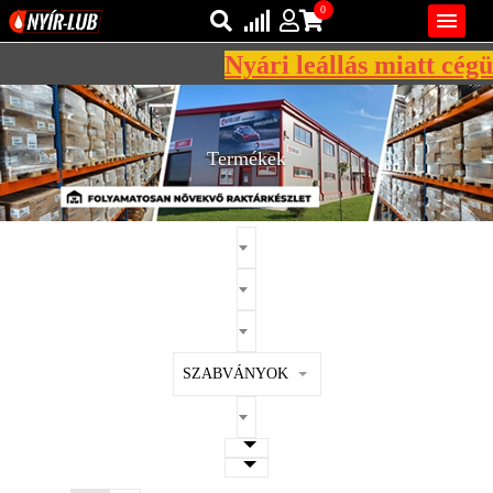
0

Nyári leállás miatt cégünk
Bejelentkezés
AZ ÖN KOSARA ÜRES
Regisztráció
Termékek
REGISZTRÁCIÓ
KÖZLEKEDÉSI
KENŐANYAGOK
IPARI
KENŐANYAGOK
MÁRKÁK
SZABVÁNYOK
NORMÁK
VISZKOZITÁSOK
ADALÉKOK