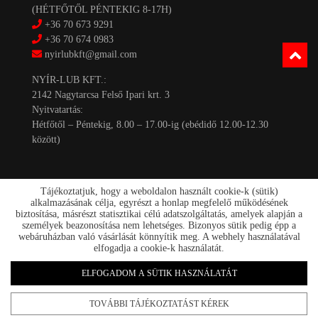
(HÉTFŐTŐL PÉNTEKIG 8-17H)
+36 70 673 9291
+36 70 674 0983
nyirlubkft@gmail.com
NYÍR-LUB KFT.:
2142 Nagytarcsa Felső Ipari krt. 3
Nyitvatartás:
Hétfőtől – Péntekig, 8.00 – 17.00-ig (ebédidő 12.00-12.30
között)
Tájékoztatjuk, hogy a weboldalon használt cookie-k (sütik)
alkalmazásának célja, egyrészt a honlap megfelelő működésének
biztosítása, másrészt statisztikai célú adatszolgáltatás, amelyek alapján a
személyek beazonosítása nem lehetséges. Bizonyos sütik pedig épp a
Kapcsolat
webáruházban való vásárlását könnyítik meg. A webhely használatával
Akciók
elfogadja a cookie-k használatát.
Szállítás/fizetés
Rólunk
ELFOGADOM A SÜTIK HASZNÁLATÁT
nyirlub.hu 2026
TOVÁBBI TÁJÉKOZTATÁST KÉREK