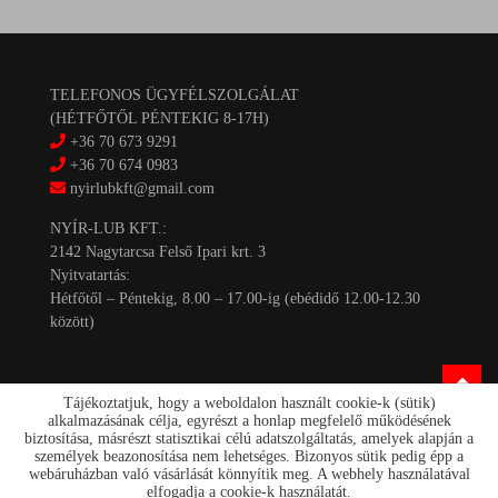
TELEFONOS ÜGYFÉLSZOLGÁLAT
(HÉTFŐTŐL PÉNTEKIG 8-17H)
+36 70 673 9291
+36 70 674 0983
nyirlubkft@gmail.com
NYÍR-LUB KFT.:
2142 Nagytarcsa Felső Ipari krt. 3
Nyitvatartás:
Hétfőtől – Péntekig, 8.00 – 17.00-ig (ebédidő 12.00-12.30
között)
Tájékoztatjuk, hogy a weboldalon használt cookie-k (sütik)
alkalmazásának célja, egyrészt a honlap megfelelő működésének
biztosítása, másrészt statisztikai célú adatszolgáltatás, amelyek alapján a
személyek beazonosítása nem lehetséges. Bizonyos sütik pedig épp a
Kapcsolat
webáruházban való vásárlását könnyítik meg. A webhely használatával
Akciók
elfogadja a cookie-k használatát.
Szállítás/fizetés