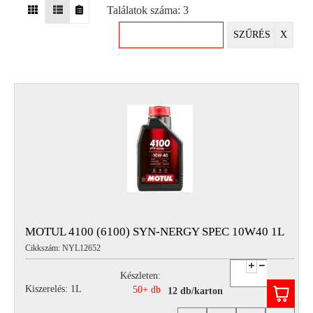
Találatok száma: 3
EGYÉB
SZŰRÉS
X
SPECIÁLIS
AJÁNLATOK
INFO
TELEFONOS
ÜGYFÉLSZOLGÁLAT
(HÉTFŐTŐL PÉNTEKIG 8-17H)
+36 70 673 9291
+36 70 674 0983
NYIRLUBKFT@GMAIL.COM
NYÍR-LUB KFT.:
2142 Nagytarcsa Felső Ipari krt. 3
Nyitvatartás:
MOTUL 4100 (6100) SYN-NERGY SPEC 10W40 1L
Hétfőtől – Péntekig, 8.00 – 17.00-ig
Cikkszám: NYL12652
(ebédidő 12.00-12.30 között)
Készleten:
Kiszerelés: 1L
50+ db
12 db/karton