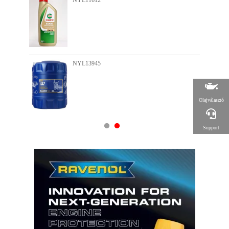
NYL13886
NYL15741
Olajválasztó
Support