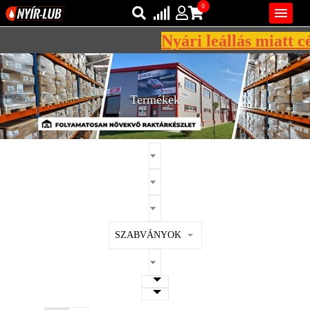
0

Nyári leállás miatt cé
Bejelentkezés
AZ ÖN KOSARA ÜRES
Regisztráció
Termékek
REGISZTRÁCIÓ
KÖZLEKEDÉSI
KENŐANYAGOK
IPARI
KENŐANYAGOK
MÁRKÁK
SZABVÁNYOK
NORMÁK
VISZKOZITÁSOK
ADALÉKOK