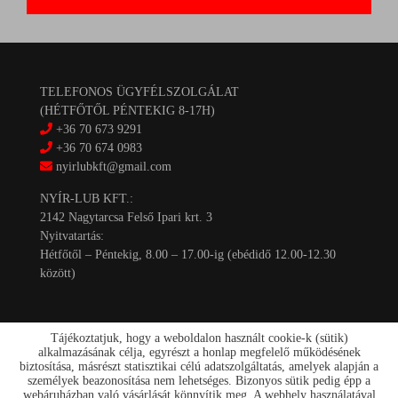
TELEFONOS ÜGYFÉLSZOLGÁLAT
(HÉTFŐTŐL PÉNTEKIG 8-17H)
+36 70 673 9291
+36 70 674 0983
nyirlubkft@gmail.com
NYÍR-LUB KFT.:
2142 Nagytarcsa Felső Ipari krt. 3
Nyitvatartás:
Hétfőtől – Péntekig, 8.00 – 17.00-ig (ebédidő 12.00-12.30
között)
Tájékoztatjuk, hogy a weboldalon használt cookie-k (sütik)
alkalmazásának célja, egyrészt a honlap megfelelő működésének
biztosítása, másrészt statisztikai célú adatszolgáltatás, amelyek alapján a
személyek beazonosítása nem lehetséges. Bizonyos sütik pedig épp a
Kapcsolat
webáruházban való vásárlását könnyítik meg. A webhely használatával
Akciók