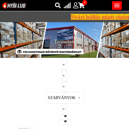
0

Nyári leállás miatt cégünk
Bejelentkezés
AZ ÖN KOSARA ÜRES
Regisztráció
Termékek
REGISZTRÁCIÓ
KÖZLEKEDÉSI
KENŐANYAGOK
IPARI
KENŐANYAGOK
MÁRKÁK
SZABVÁNYOK
NORMÁK
VISZKOZITÁSOK
ADALÉKOK