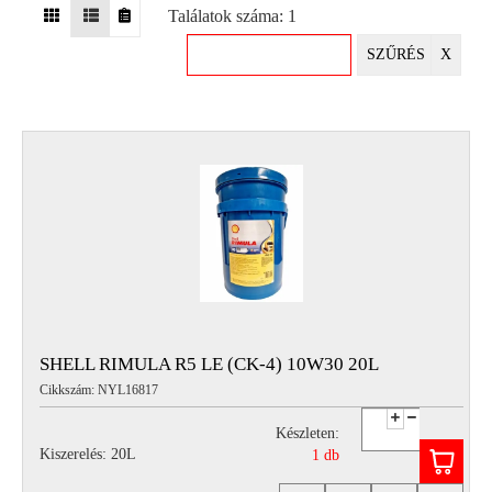
Találatok száma: 1
EGYÉB
SZŰRÉS
X
SPECIÁLIS
AJÁNLATOK
INFO
TELEFONOS
ÜGYFÉLSZOLGÁLAT
(HÉTFŐTŐL PÉNTEKIG 8-17H)
+36 70 673 9291
+36 70 674 0983
NYIRLUBKFT@GMAIL.COM
NYÍR-LUB KFT.:
2142 Nagytarcsa Felső Ipari krt. 3
Nyitvatartás:
SHELL RIMULA R5 LE (CK-4) 10W30 20L
Hétfőtől – Péntekig, 8.00 – 17.00-ig
Cikkszám: NYL16817
(ebédidő 12.00-12.30 között)
Készleten:
Kiszerelés: 20L
1 db