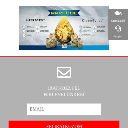
Olajválasztó
Support
IRATKOZZ FEL
HÍRLEVELÜNKRE!