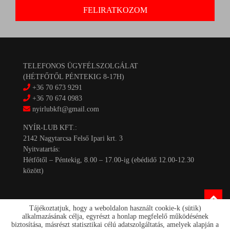
TELEFONOS ÜGYFÉLSZOLGÁLAT
(HÉTFŐTŐL PÉNTEKIG 8-17H)
+36 70 673 9291
+36 70 674 0983
nyirlubkft@gmail.com
NYÍR-LUB KFT.:
2142 Nagytarcsa Felső Ipari krt. 3
Nyitvatartás:
Hétfőtől – Péntekig, 8.00 – 17.00-ig (ebédidő 12.00-12.30
között)
Tájékoztatjuk, hogy a weboldalon használt cookie-k (sütik)
alkalmazásának célja, egyrészt a honlap megfelelő működésének
biztosítása, másrészt statisztikai célú adatszolgáltatás, amelyek alapján a