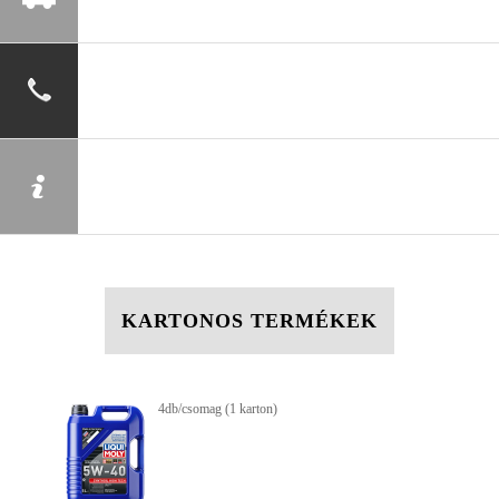
KARTONOS TERMÉKEK
4db/csomag (1 karton)
4d