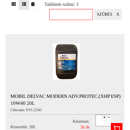
Találatok száma: 3
EGYÉB
SZŰRÉS
X
SPECIÁLIS
AJÁNLATOK
INFO
TELEFONOS
ÜGYFÉLSZOLGÁLAT
(HÉTFŐTŐL PÉNTEKIG 8-17H)
+36 70 673 9291
+36 70 674 0983
NYIRLUBKFT@GMAIL.COM
NYÍR-LUB KFT.:
2142 Nagytarcsa Felső Ipari krt. 3
Nyitvatartás:
MOBIL DELVAC MODERN ADV.PROTEC.(XHP ESP)
Hétfőtől – Péntekig, 8.00 – 17.00-ig
10W40 20L
(ebédidő 12.00-12.30 között)
Cikkszám: NYL12345
Készleten:
Kiszerelés: 20L
36 db