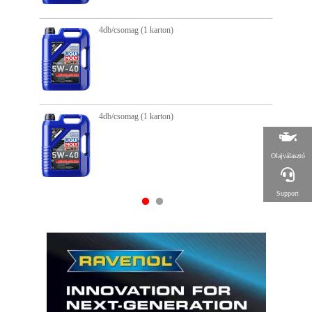
4db/csomag (1 karton)
4d
4db/csomag (1 karton)
4d
Olajválasztó
Support