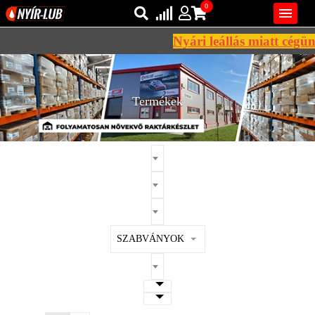
0

Nyári leállás miatt cégünk
Bejelentkezés
AZ ÖN KOSARA ÜRES
Regisztráció
Termékek
REGISZTRÁCIÓ
KÖZLEKEDÉSI
KENŐANYAGOK
IPARI
KENŐANYAGOK
MÁRKÁK
SZABVÁNYOK
NORMÁK
VISZKOZITÁSOK
ADALÉKOK