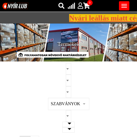
0

Nyári leállás miatt cégü
Bejelentkezés
AZ ÖN KOSARA ÜRES
Regisztráció
Termékek
REGISZTRÁCIÓ
KÖZLEKEDÉSI
KENŐANYAGOK
IPARI
KENŐANYAGOK
MÁRKÁK
SZABVÁNYOK
NORMÁK
VISZKOZITÁSOK
ADALÉKOK