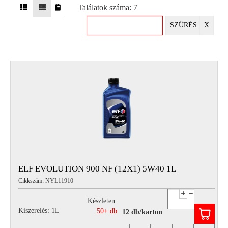
Találatok száma: 7
EGYÉB
SZŰRÉS
X
SPECIÁLIS
AJÁNLATOK
INFO
TELEFONOS
ÜGYFÉLSZOLGÁLAT
(HÉTFŐTŐL PÉNTEKIG 8-17H)
+36 70 673 9291
+36 70 674 0983
NYIRLUBKFT@GMAIL.COM
NYÍR-LUB KFT.:
2142 Nagytarcsa Felső Ipari krt. 3
Nyitvatartás:
ELF EVOLUTION 900 NF (12X1) 5W40 1L
Hétfőtől – Péntekig, 8.00 – 17.00-ig
Cikkszám: NYL11910
(ebédidő 12.00-12.30 között)
Készleten:
Kiszerelés: 1L
50+ db
12 db/karton