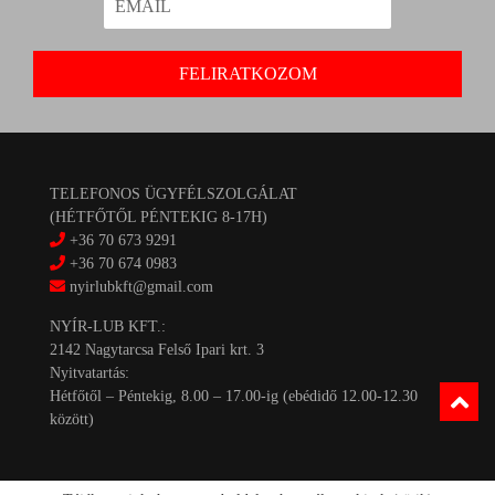
TELEFONOS ÜGYFÉLSZOLGÁLAT
(HÉTFŐTŐL PÉNTEKIG 8-17H)
+36 70 673 9291
+36 70 674 0983
nyirlubkft@gmail.com
NYÍR-LUB KFT.:
2142 Nagytarcsa Felső Ipari krt. 3
Nyitvatartás:
Hétfőtől – Péntekig, 8.00 – 17.00-ig (ebédidő 12.00-12.30
között)