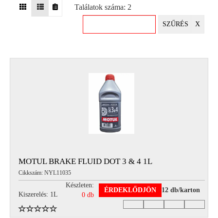
Találatok száma: 2
EGYÉB
SZŰRÉS
X
SPECIÁLIS
AJÁNLATOK
INFO
TELEFONOS
ÜGYFÉLSZOLGÁLAT
(HÉTFŐTŐL PÉNTEKIG 8-17H)
+36 70 673 9291
+36 70 674 0983
NYIRLUBKFT@GMAIL.COM
NYÍR-LUB KFT.:
2142 Nagytarcsa Felső Ipari krt. 3
Nyitvatartás:
MOTUL BRAKE FLUID DOT 3 & 4 1L
Hétfőtől – Péntekig, 8.00 – 17.00-ig
Cikkszám: NYL11035
(ebédidő 12.00-12.30 között)
Készleten:
ÉRDEKLŐDJÖN
12 db/karton
Kiszerelés: 1L
0 db