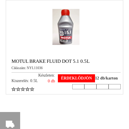
MOTUL BRAKE FLUID DOT 5.1 0.5L
Cikkszám: NYL11036
Készleten:
ÉRDEKLŐDJÖN
12 db/karton
Kiszerelés: 0.5L
0 db