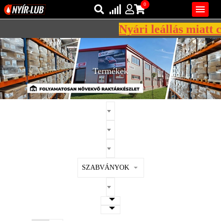
0

Nyári leállás miatt c
Bejelentkezés
AZ ÖN KOSARA ÜRES
Regisztráció
Termékek
REGISZTRÁCIÓ
KÖZLEKEDÉSI
KENŐANYAGOK
IPARI
KENŐANYAGOK
MÁRKÁK
SZABVÁNYOK
NORMÁK
VISZKOZITÁSOK
ADALÉKOK