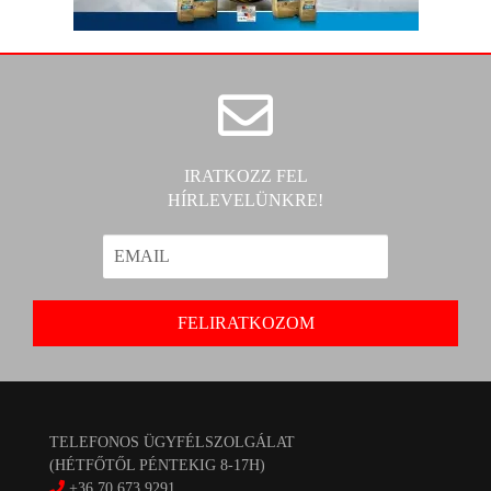
IRATKOZZ FEL
HÍRLEVELÜNKRE!
TELEFONOS ÜGYFÉLSZOLGÁLAT
(HÉTFŐTŐL PÉNTEKIG 8-17H)
+36 70 673 9291