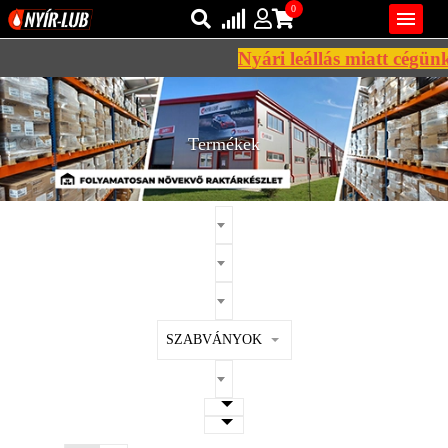
0

Nyári leállás miatt cégünk 
Bejelentkezés
AZ ÖN KOSARA ÜRES
Regisztráció
Termékek
REGISZTRÁCIÓ
KÖZLEKEDÉSI
KENŐANYAGOK
IPARI
KENŐANYAGOK
MÁRKÁK
SZABVÁNYOK
NORMÁK
VISZKOZITÁSOK
ADALÉKOK