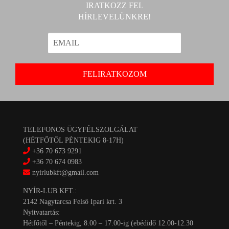
IRATKOZZ FEL
HÍRLEVELÜNKRE!
TELEFONOS ÜGYFÉLSZOLGÁLAT
(HÉTFŐTŐL PÉNTEKIG 8-17H)
+36 70 673 9291
+36 70 674 0983
nyirlubkft@gmail.com
NYÍR-LUB KFT.:
2142 Nagytarcsa Felső Ipari krt. 3
Nyitvatartás:
Hétfőtől – Péntekig, 8.00 – 17.00-ig (ebédidő 12.00-12.30