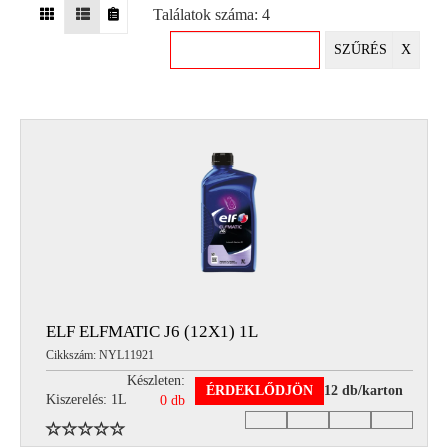
Találatok száma: 4
EGYÉB
SZŰRÉS
X
SPECIÁLIS
AJÁNLATOK
INFO
TELEFONOS
ÜGYFÉLSZOLGÁLAT
(HÉTFŐTŐL PÉNTEKIG 8-17H)
+36 70 673 9291
+36 70 674 0983
NYIRLUBKFT@GMAIL.COM
NYÍR-LUB KFT.:
2142 Nagytarcsa Felső Ipari krt. 3
Nyitvatartás:
ELF ELFMATIC J6 (12X1) 1L
Hétfőtől – Péntekig, 8.00 – 17.00-ig
Cikkszám: NYL11921
(ebédidő 12.00-12.30 között)
Készleten:
ÉRDEKLŐDJÖN
12 db/karton
Kiszerelés: 1L
0 db