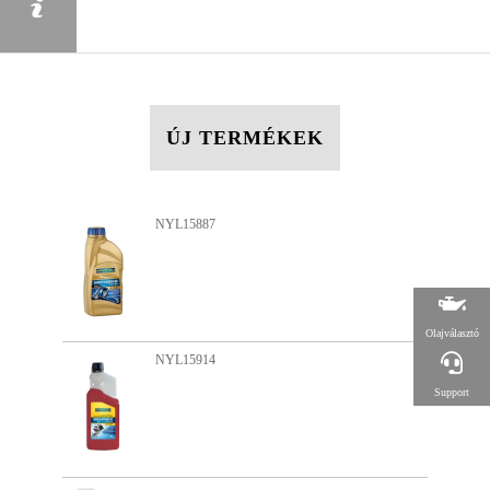
ÚJ TERMÉKEK
NYL17005
Olajválasztó
NYL13951
Support