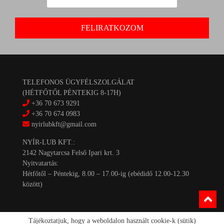
TELEFONOS ÜGYFÉLSZOLGÁLAT
(HÉTFŐTŐL PÉNTEKIG 8-17H)
+36 70 673 9291
+36 70 674 0983
nyirlubkft@gmail.com
NYÍR-LUB KFT.:
2142 Nagytarcsa Felső Ipari krt. 3
Nyitvatartás:
Hétfőtől – Péntekig, 8.00 – 17.00-ig (ebédidő 12.00-12.30
között)
Tájékoztatjuk, hogy a weboldalon használt cookie-k (sütik)