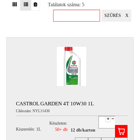
Találatok száma: 5
EGYÉB
SZŰRÉS
X
SPECIÁLIS
AJÁNLATOK
INFO
TELEFONOS
ÜGYFÉLSZOLGÁLAT
(HÉTFŐTŐL PÉNTEKIG 8-17H)
+36 70 673 9291
+36 70 674 0983
NYIRLUBKFT@GMAIL.COM
NYÍR-LUB KFT.:
2142 Nagytarcsa Felső Ipari krt. 3
Nyitvatartás:
CASTROL GARDEN 4T 10W30 1L
Hétfőtől – Péntekig, 8.00 – 17.00-ig
Cikkszám: NYL11436
(ebédidő 12.00-12.30 között)
Készleten:
Kiszerelés: 1L
50+ db
12 db/karton