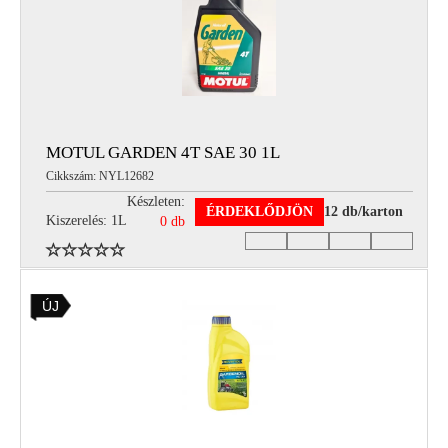
MOTUL GARDEN 4T SAE 30 1L
Cikkszám: NYL12682
Készleten:
ÉRDEKLŐDJÖN
12 db/karton
Kiszerelés: 1L
0 db
ÚJ