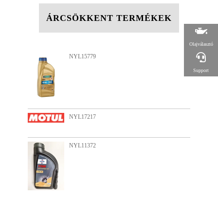
ÁRCSÖKKENT TERMÉKEK
Olajválasztó
NYL11003
Support
NYL13878
NYL16101