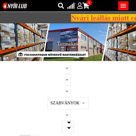
0

Nyári leállás miatt cé
Bejelentkezés
AZ ÖN KOSARA ÜRES
Regisztráció
Termékek
REGISZTRÁCIÓ
KÖZLEKEDÉSI
KENŐANYAGOK
IPARI
KENŐANYAGOK
MÁRKÁK
SZABVÁNYOK
NORMÁK
VISZKOZITÁSOK
ADALÉKOK