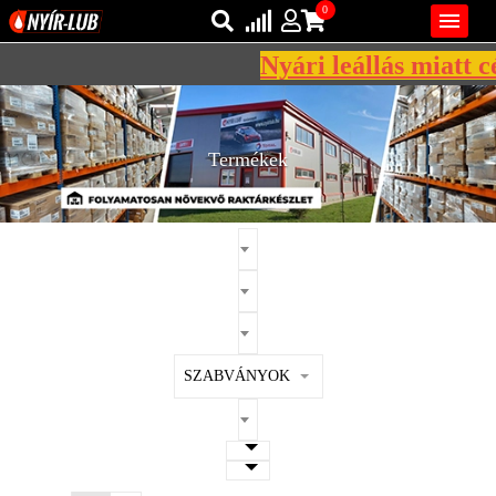
0

Nyári leállás miatt cé
Bejelentkezés
AZ ÖN KOSARA ÜRES
Regisztráció
Termékek
REGISZTRÁCIÓ
KÖZLEKEDÉSI
KENŐANYAGOK
IPARI
KENŐANYAGOK
MÁRKÁK
SZABVÁNYOK
NORMÁK
VISZKOZITÁSOK
ADALÉKOK