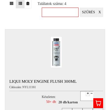
Találatok száma: 4
EGYÉB
SZŰRÉS
X
SPECIÁLIS
AJÁNLATOK
INFO
TELEFONOS
ÜGYFÉLSZOLGÁLAT
(HÉTFŐTŐL PÉNTEKIG 8-17H)
+36 70 673 9291
+36 70 674 0983
NYIRLUBKFT@GMAIL.COM
NYÍR-LUB KFT.:
2142 Nagytarcsa Felső Ipari krt. 3
Nyitvatartás:
LIQUI MOLY ENGINE FLUSH 300ML
Hétfőtől – Péntekig, 8.00 – 17.00-ig
Cikkszám: NYL11161
(ebédidő 12.00-12.30 között)
Készleten:
50+ db
20 db/karton