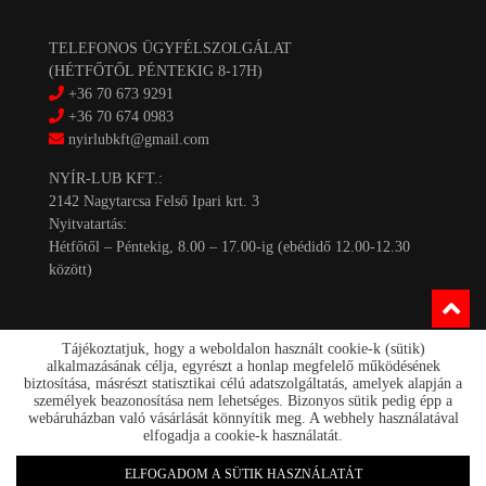
TELEFONOS ÜGYFÉLSZOLGÁLAT
(HÉTFŐTŐL PÉNTEKIG 8-17H)
+36 70 673 9291
+36 70 674 0983
nyirlubkft@gmail.com
NYÍR-LUB KFT.:
2142 Nagytarcsa Felső Ipari krt. 3
Nyitvatartás:
Hétfőtől – Péntekig, 8.00 – 17.00-ig (ebédidő 12.00-12.30
között)
Tájékoztatjuk, hogy a weboldalon használt cookie-k (sütik)
alkalmazásának célja, egyrészt a honlap megfelelő működésének
biztosítása, másrészt statisztikai célú adatszolgáltatás, amelyek alapján a
személyek beazonosítása nem lehetséges. Bizonyos sütik pedig épp a
Kapcsolat
webáruházban való vásárlását könnyítik meg. A webhely használatával
Akciók
elfogadja a cookie-k használatát.
Szállítás/fizetés
Rólunk
ELFOGADOM A SÜTIK HASZNÁLATÁT