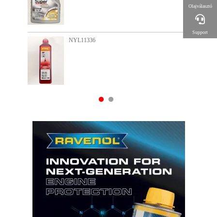
Olajválasztó
Support
NYL15713