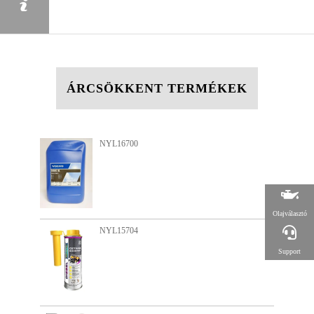
ÁRCSÖKKENT TERMÉKEK
NYL11909
Olajválasztó
NYL15559
Support