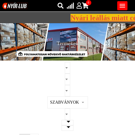
0

Nyári leállás miatt cé
Bejelentkezés
AZ ÖN KOSARA ÜRES
Regisztráció
Termékek
REGISZTRÁCIÓ
KÖZLEKEDÉSI
KENŐANYAGOK
IPARI
KENŐANYAGOK
MÁRKÁK
SZABVÁNYOK
NORMÁK
VISZKOZITÁSOK
ADALÉKOK