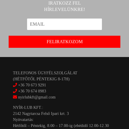
IRATKOZZ FEL
HÍRLEVELÜNKRE!
TELEFONOS ÜGYFÉLSZOLGÁLAT
(HÉTFŐTŐL PÉNTEKIG 8-17H)
+36 70 673 9291
+36 70 674 0983
nyirlubkft@gmail.com
NYÍR-LUB KFT.:
2142 Nagytarcsa Felső Ipari krt. 3
Nyitvatartás:
Hétfőtől – Péntekig, 8.00 – 17.00-ig (ebédidő 12.00-12.30