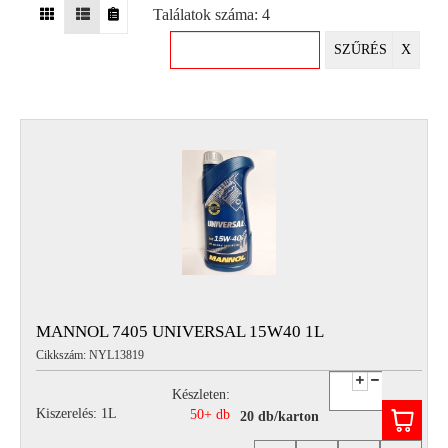
Találatok száma: 4
EGYÉB
SZŰRÉS
X
SPECIÁLIS
AJÁNLATOK
INFO
TELEFONOS
ÜGYFÉLSZOLGÁLAT
(HÉTFŐTŐL PÉNTEKIG 8-17H)
+36 70 673 9291
+36 70 674 0983
NYIRLUBKFT@GMAIL.COM
NYÍR-LUB KFT.:
2142 Nagytarcsa Felső Ipari krt. 3
Nyitvatartás:
MANNOL 7405 UNIVERSAL 15W40 1L
Hétfőtől – Péntekig, 8.00 – 17.00-ig
Cikkszám: NYL13819
(ebédidő 12.00-12.30 között)
Készleten:
Kiszerelés: 1L
50+ db
20 db/karton