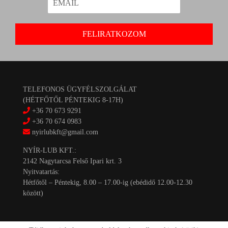
TELEFONOS ÜGYFÉLSZOLGÁLAT
(HÉTFŐTŐL PÉNTEKIG 8-17H)
+36 70 673 9291
+36 70 674 0983
nyirlubkft@gmail.com
NYÍR-LUB KFT.:
2142 Nagytarcsa Felső Ipari krt. 3
Nyitvatartás:
Hétfőtől – Péntekig, 8.00 – 17.00-ig (ebédidő 12.00-12.30
között)