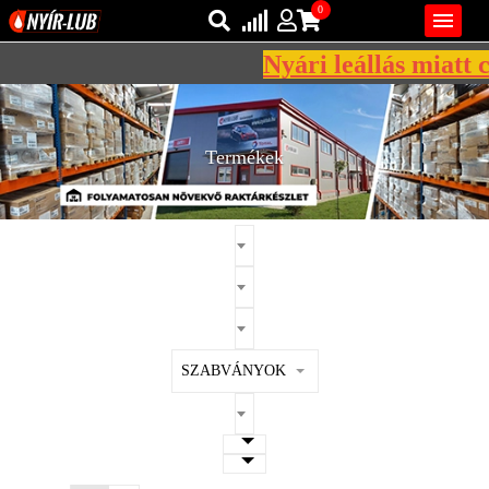
0

Nyári leállás miatt c
Bejelentkezés
AZ ÖN KOSARA ÜRES
Regisztráció
Termékek
REGISZTRÁCIÓ
KÖZLEKEDÉSI
KENŐANYAGOK
IPARI
KENŐANYAGOK
MÁRKÁK
SZABVÁNYOK
NORMÁK
VISZKOZITÁSOK
ADALÉKOK