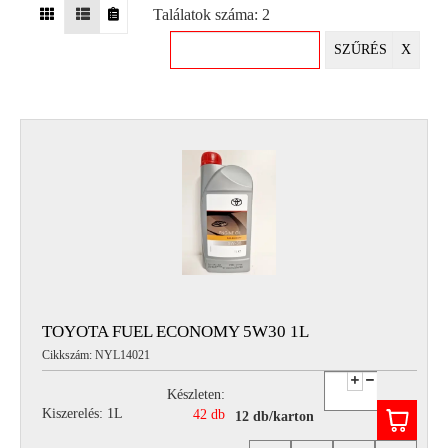
Találatok száma: 2
EGYÉB
SZŰRÉS
X
SPECIÁLIS
AJÁNLATOK
INFO
TELEFONOS
ÜGYFÉLSZOLGÁLAT
(HÉTFŐTŐL PÉNTEKIG 8-17H)
+36 70 673 9291
+36 70 674 0983
NYIRLUBKFT@GMAIL.COM
NYÍR-LUB KFT.:
2142 Nagytarcsa Felső Ipari krt. 3
Nyitvatartás:
TOYOTA FUEL ECONOMY 5W30 1L
Hétfőtől – Péntekig, 8.00 – 17.00-ig
Cikkszám: NYL14021
(ebédidő 12.00-12.30 között)
Készleten:
Kiszerelés: 1L
42 db
12 db/karton