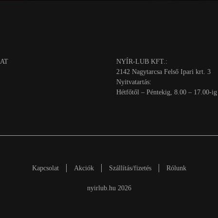
AT
NYÍR-LUB KFT.:
2142 Nagytarcsa Felső Ipari krt. 3
Nyitvatartás:
Hétfőtől – Péntekig, 8.00 – 17.00-ig
Kapcsolat
Akciók
Szállítás/fizetés
Rólunk
nyirlub.hu 2026