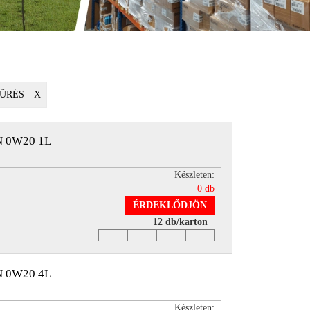
ŰRÉS
X
 0W20 1L
Készleten:
0 db
ÉRDEKLŐDJÖN
12 db/karton
 0W20 4L
Készleten: