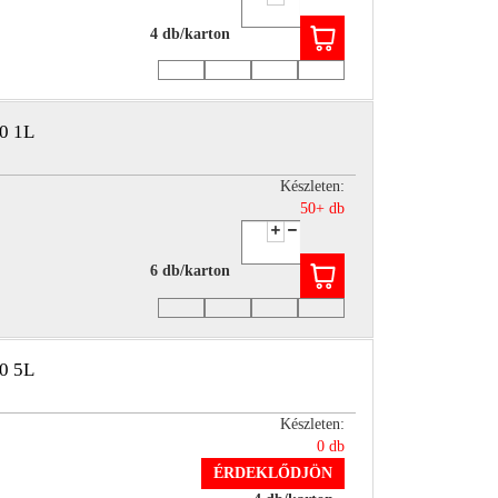
4 db/karton
0 1L
Készleten:
50+ db
6 db/karton
0 5L
Készleten:
0 db
ÉRDEKLŐDJÖN