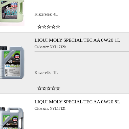
Kiszerelés: 4L
YL11758
NYL15558
LIQUI MOLY SPECIAL TEC AA 0W20 1L
Cikkszám: NYL17120
YL11322
NYL16841
YL13006
NYL15825
Kiszerelés: 1L
LIQUI MOLY SPECIAL TEC AA 0W20 5L
Cikkszám: NYL17121