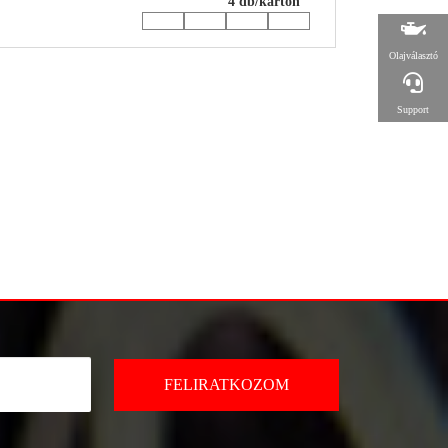
4 db/karton
Olajválasztó
Support