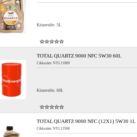
Kiszerelés: 5L
YL13869
NYL13838
TOTAL QUARTZ 9000 NFC 5W30 60L
YL15516
NYL16787
Cikkszám: NYL11069
YL11322
NYL16776
Kiszerelés: 60L
TOTAL QUARTZ 9000 NFC (12X1) 5W30 1L
Cikkszám: NYL13568