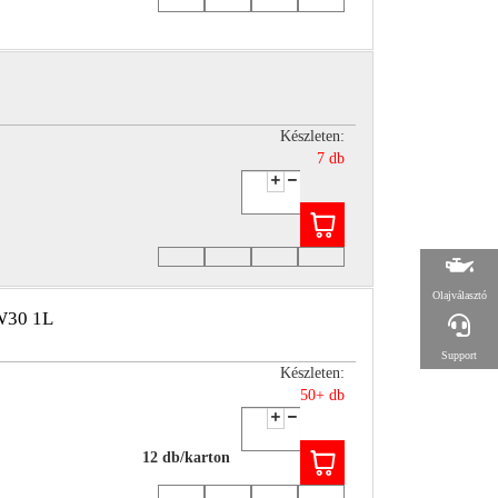
Készleten:
7 db
Olajválasztó
W30 1L
Support
Készleten:
50+ db
12 db/karton