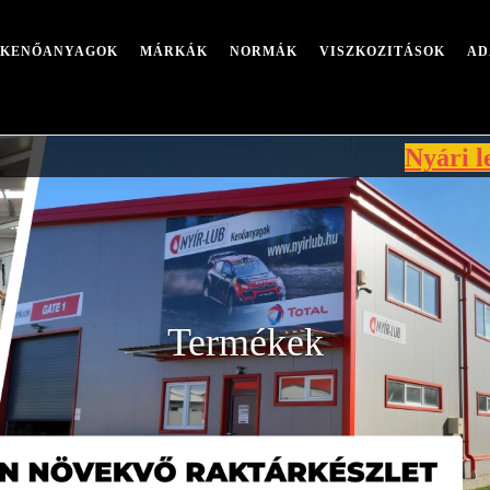
I KENŐANYAGOK
MÁRKÁK
NORMÁK
VISZKOZITÁSOK
AD
Nyári leállás miatt 
Termékek