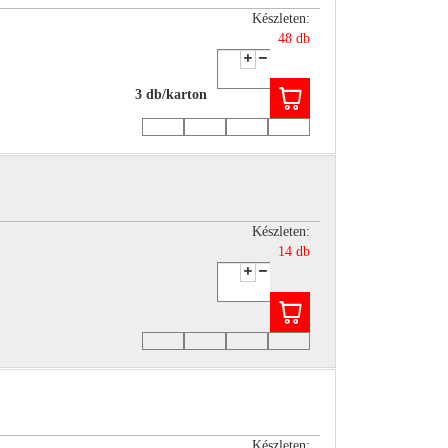
Készleten:
48 db
3 db/karton
Készleten:
14 db
Készleten: