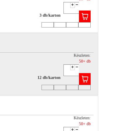
3 db/karton
Készleten:
50+ db
12 db/karton
Készleten:
50+ db