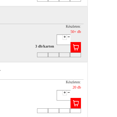
Készleten:
50+ db
3 db/karton
L
Készleten:
20 db