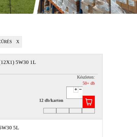
ZŰRÉS
X
12X1) 5W30 1L
Készleten:
50+ db
12 db/karton
5W30 5L