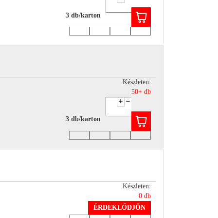
3 db/karton
Készleten:
50+ db
3 db/karton
Készleten:
0 db
ÉRDEKLŐDJÖN