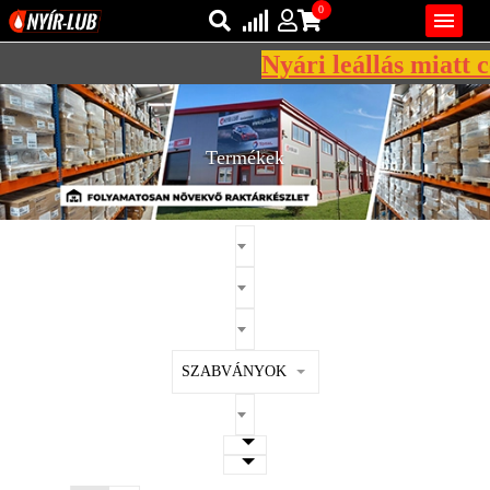
0

Nyári leállás miatt cé
Bejelentkezés
AZ ÖN KOSARA ÜRES
Regisztráció
Termékek
REGISZTRÁCIÓ
KÖZLEKEDÉSI
KENŐANYAGOK
IPARI
KENŐANYAGOK
MÁRKÁK
SZABVÁNYOK
NORMÁK
VISZKOZITÁSOK
ADALÉKOK