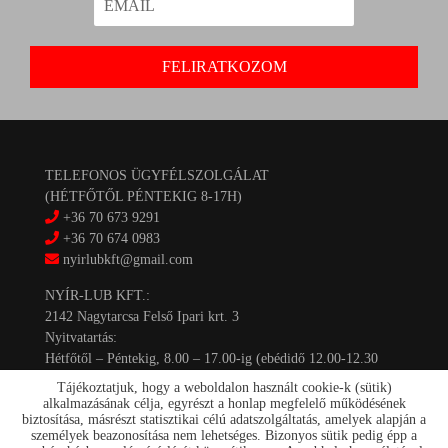
TELEFONOS ÜGYFÉLSZOLGÁLAT
(HÉTFŐTŐL PÉNTEKIG 8-17H)
+36 70 673 9291
+36 70 674 0983
nyirlubkft@gmail.com
NYÍR-LUB KFT.:
2142 Nagytarcsa Felső Ipari krt. 3
Nyitvatartás:
Hétfőtől – Péntekig, 8.00 – 17.00-ig (ebédidő 12.00-12.30
között)
Tájékoztatjuk, hogy a weboldalon használt cookie-k (sütik)
alkalmazásának célja, egyrészt a honlap megfelelő működésének
biztosítása, másrészt statisztikai célú adatszolgáltatás, amelyek alapján a
személyek beazonosítása nem lehetséges. Bizonyos sütik pedig épp a