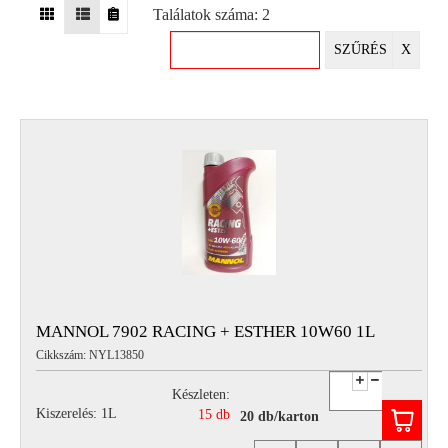
Találatok száma: 2
EGYÉB
SZŰRÉS
X
SPECIÁLIS
AJÁNLATOK
INFO
TELEFONOS
ÜGYFÉLSZOLGÁLAT
(HÉTFŐTŐL PÉNTEKIG 8-17H)
+36 70 673 9291
+36 70 674 0983
NYIRLUBKFT@GMAIL.COM
NYÍR-LUB KFT.:
2142 Nagytarcsa Felső Ipari krt. 3
Nyitvatartás:
MANNOL 7902 RACING + ESTHER 10W60 1L
Hétfőtől – Péntekig, 8.00 – 17.00-ig
Cikkszám: NYL13850
(ebédidő 12.00-12.30 között)
Készleten:
Kiszerelés: 1L
15 db
20 db/karton