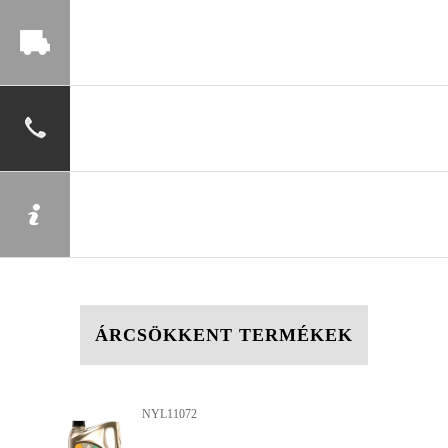
ÁRCSÖKKENT TERMÉKEK
YL11072
NYL138