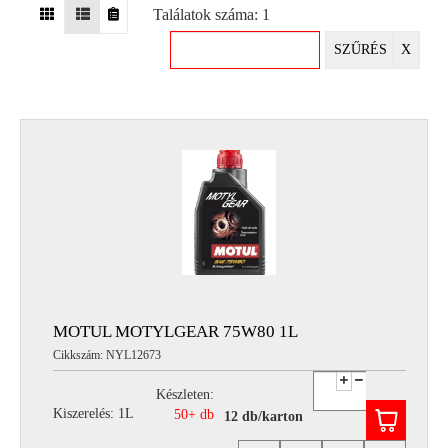
Találatok száma: 1
EGYÉB
SZŰRÉS
X
SPECIÁLIS
AJÁNLATOK
INFO
TELEFONOS
ÜGYFÉLSZOLGÁLAT
(HÉTFŐTŐL PÉNTEKIG 8-17H)
+36 70 673 9291
+36 70 674 0983
NYIRLUBKFT@GMAIL.COM
NYÍR-LUB KFT.:
2142 Nagytarcsa Felső Ipari krt. 3
Nyitvatartás:
MOTUL MOTYLGEAR 75W80 1L
Hétfőtől – Péntekig, 8.00 – 17.00-ig
Cikkszám: NYL12673
(ebédidő 12.00-12.30 között)
Készleten:
Kiszerelés: 1L
50+ db
12 db/karton