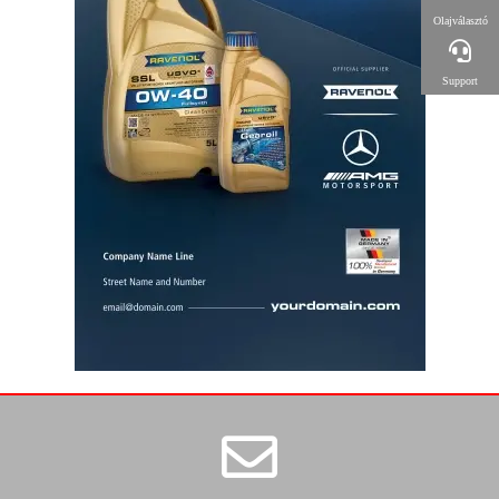
Olajválasztó
Support