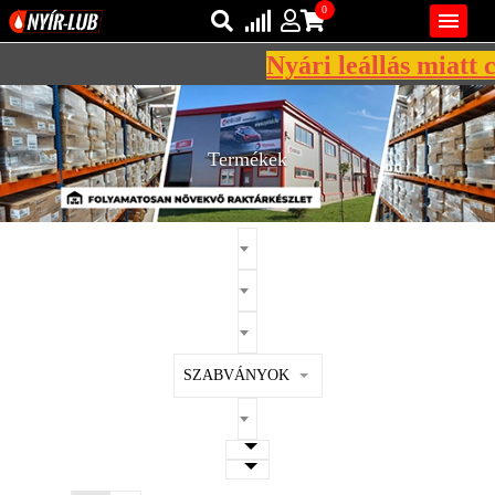
0

Nyári leállás miatt cé
Bejelentkezés
AZ ÖN KOSARA ÜRES
Regisztráció
Termékek
REGISZTRÁCIÓ
KÖZLEKEDÉSI
KENŐANYAGOK
IPARI
KENŐANYAGOK
MÁRKÁK
SZABVÁNYOK
NORMÁK
VISZKOZITÁSOK
ADALÉKOK