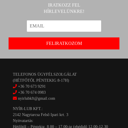
IRATKOZZ FEL
HÍRLEVELÜNKRE!
TELEFONOS ÜGYFÉLSZOLGÁLAT
(HÉTFŐTŐL PÉNTEKIG 8-17H)
+36 70 673 9291
+36 70 674 0983
nyirlubkft@gmail.com
NYÍR-LUB KFT.:
2142 Nagytarcsa Felső Ipari krt. 3
Nyitvatartás:
Hétfőtől – Péntekig, 8.00 – 17.00-ig (ebédidő 12.00-12.30