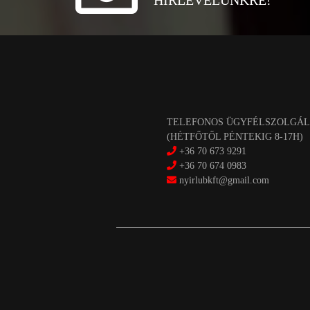
HÍRLEVELÜNKRE!
TELEFONOS ÜGYFÉLSZOLGÁL
(HÉTFŐTŐL PÉNTEKIG 8-17H)
+36 70 673 9291
+36 70 674 0983
nyirlubkft@gmail.com