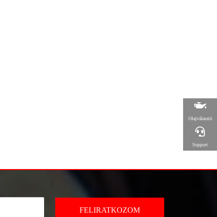
Olajválasztó
Support