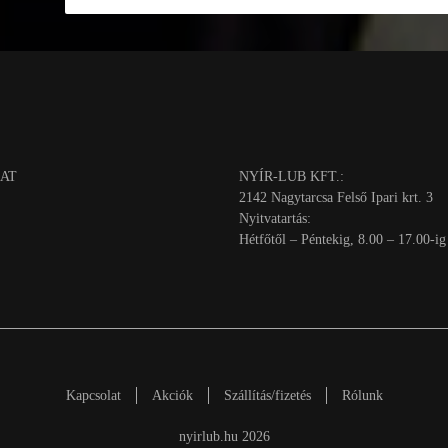
AT
NYÍR-LUB KFT.:
2142 Nagytarcsa Felső Ipari krt. 3
Nyitvatartás:
Hétfőtől – Péntekig, 8.00 – 17.00-ig
Kapcsolat
Akciók
Szállítás/fizetés
Rólunk
nyirlub.hu 2026