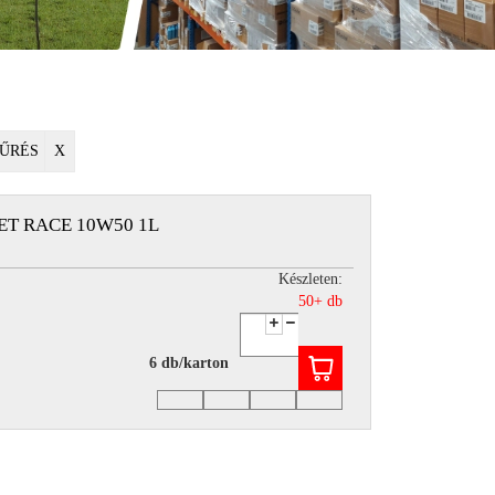
ŰRÉS
X
ET RACE 10W50 1L
Készleten:
50+ db
6 db/karton