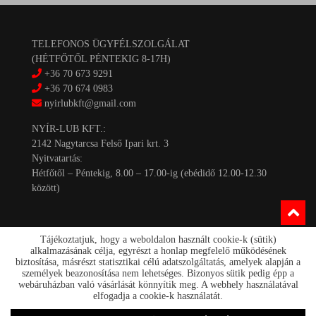
TELEFONOS ÜGYFÉLSZOLGÁLAT
(HÉTFŐTŐL PÉNTEKIG 8-17H)
+36 70 673 9291
+36 70 674 0983
nyirlubkft@gmail.com
NYÍR-LUB KFT.:
2142 Nagytarcsa Felső Ipari krt. 3
Nyitvatartás:
Hétfőtől – Péntekig, 8.00 – 17.00-ig (ebédidő 12.00-12.30
között)
Tájékoztatjuk, hogy a weboldalon használt cookie-k (sütik)
alkalmazásának célja, egyrészt a honlap megfelelő működésének
biztosítása, másrészt statisztikai célú adatszolgáltatás, amelyek alapján a
személyek beazonosítása nem lehetséges. Bizonyos sütik pedig épp a
Kapcsolat
webáruházban való vásárlását könnyítik meg. A webhely használatával
Akciók
elfogadja a cookie-k használatát.
Szállítás/fizetés
Rólunk