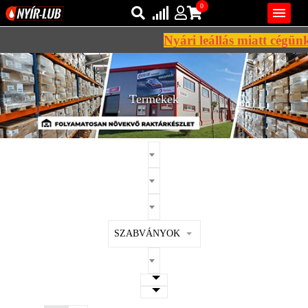
0

Nyári leállás miatt cégünk 2
Bejelentkezés
AZ ÖN KOSARA ÜRES
Regisztráció
Termékek
REGISZTRÁCIÓ
KÖZLEKEDÉSI
KENŐANYAGOK
IPARI
KENŐANYAGOK
MÁRKÁK
SZABVÁNYOK
NORMÁK
VISZKOZITÁSOK
ADALÉKOK