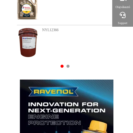
Olajválasztó
Support
NYL11612