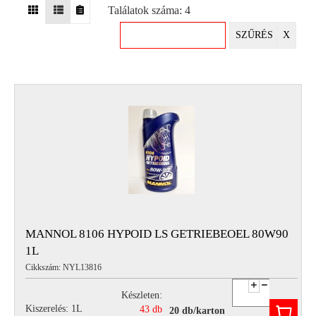
Találatok száma: 4
EGYÉB
SZŰRÉS
X
SPECIÁLIS
AJÁNLATOK
INFO
TELEFONOS
ÜGYFÉLSZOLGÁLAT
(HÉTFŐTŐL PÉNTEKIG 8-17H)
+36 70 673 9291
+36 70 674 0983
NYIRLUBKFT@GMAIL.COM
NYÍR-LUB KFT.:
2142 Nagytarcsa Felső Ipari krt. 3
Nyitvatartás:
MANNOL 8106 HYPOID LS GETRIEBEOEL 80W90
Hétfőtől – Péntekig, 8.00 – 17.00-ig
1L
(ebédidő 12.00-12.30 között)
Cikkszám: NYL13816
Készleten:
Kiszerelés: 1L
43 db
20 db/karton