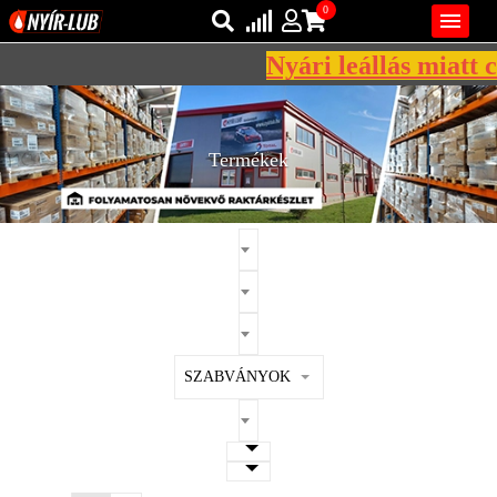
0

Nyári leállás miatt cé
Bejelentkezés
AZ ÖN KOSARA ÜRES
Regisztráció
Termékek
REGISZTRÁCIÓ
KÖZLEKEDÉSI
KENŐANYAGOK
IPARI
KENŐANYAGOK
MÁRKÁK
SZABVÁNYOK
NORMÁK
VISZKOZITÁSOK
ADALÉKOK