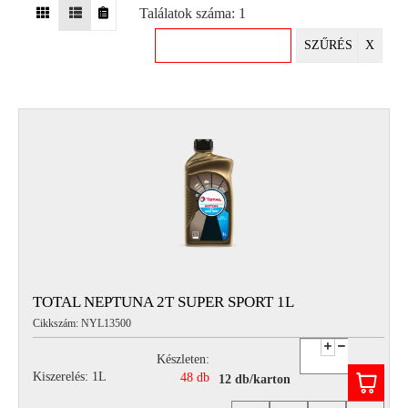
Találatok száma: 1
EGYÉB
SZŰRÉS
X
SPECIÁLIS
AJÁNLATOK
INFO
TELEFONOS
ÜGYFÉLSZOLGÁLAT
(HÉTFŐTŐL PÉNTEKIG 8-17H)
+36 70 673 9291
+36 70 674 0983
NYIRLUBKFT@GMAIL.COM
NYÍR-LUB KFT.:
2142 Nagytarcsa Felső Ipari krt. 3
Nyitvatartás:
TOTAL NEPTUNA 2T SUPER SPORT 1L
Hétfőtől – Péntekig, 8.00 – 17.00-ig
Cikkszám: NYL13500
(ebédidő 12.00-12.30 között)
Készleten:
Kiszerelés: 1L
48 db
12 db/karton