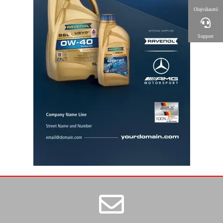
Olajválasztó
Support