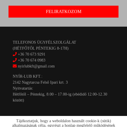
TELEFONOS ÜGYFÉLSZOLGÁLAT
(HÉTFŐTŐL PÉNTEKIG 8-17H)
+36 70 673 9291
+36 70 674 0983
nyirlubkft@gmail.com
NYÍR-LUB KFT.:
2142 Nagytarcsa Felső Ipari krt. 3
Nyitvatartás:
Hétfőtől – Péntekig, 8.00 – 17.00-ig (ebédidő 12.00-12.30
között)
Tájékoztatjuk, hogy a weboldalon használt cookie-k (sütik)
alkalmazásának célja, egyrészt a honlap megfelelő működésének