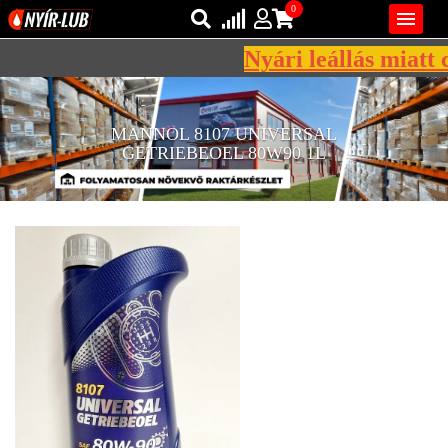
0

Nyári leállás miatt c
Bejelentkezés
AZ ÖN KOSARA ÜRES
MANNOL 8107 UNIVERSAL
Regisztráció
GETRIEBEOEL 80W90 1L
REGISZTRÁCIÓ
KÖZLEKEDÉSI
KENŐANYAGOK
IPARI
KENŐANYAGOK
MÁRKÁK
NORMÁK
VISZKOZITÁSOK
ADALÉKOK