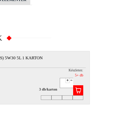
K
S) 5W30 5L 1 KARTON
Készleten:
5+ db
3 db/karton