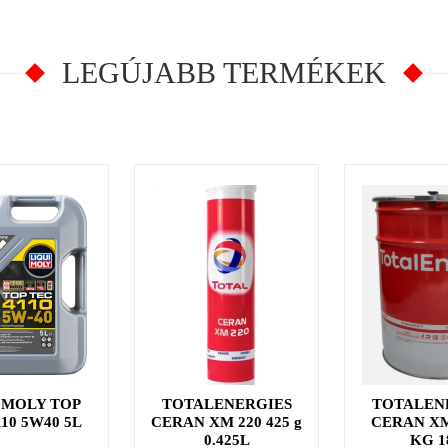
LEGÚJABB TERMÉKEK
 MOLY TOP
TOTALENERGIES
TOTALEN
110 5W40 5L
CERAN XM 220 425 g
CERAN XM
0.425L
KG 1