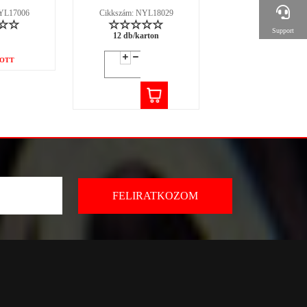
NYL17006
Cikkszám: NYL18029
Cikkszám: NYL18
Support
12 db/karton
12 db/karton
OTT