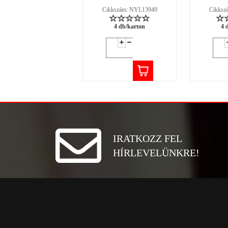
Cikkszám: NYL13949
Cikksz
4 db/karton
4 
IRATKOZZ FEL
HÍRLEVELÜNKRE!