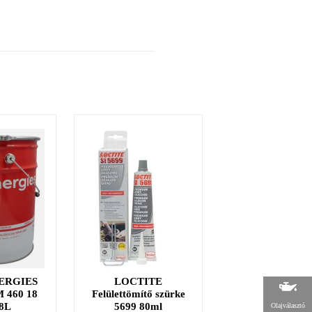
ERGIES
LOCTITE
LOCTITE 38
 460 18
Felülettömítő szürke
fűtőszáljavító ké
8L
5699 80ml
2g
Olajválasztó