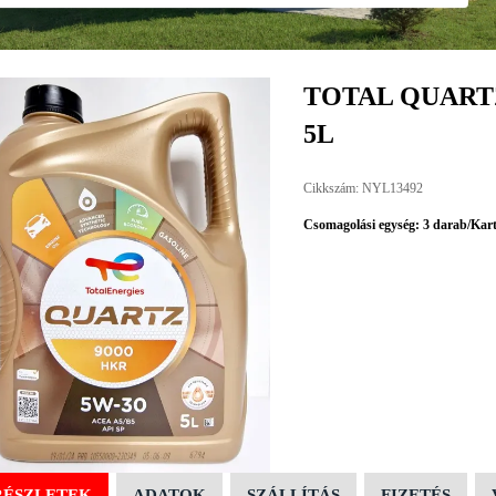
TOTAL QUARTZ
5L
Cikkszám: NYL13492
Csomagolási egység: 3 darab/Kar
RÉSZLETEK
ADATOK
SZÁLLÍTÁS
FIZETÉS