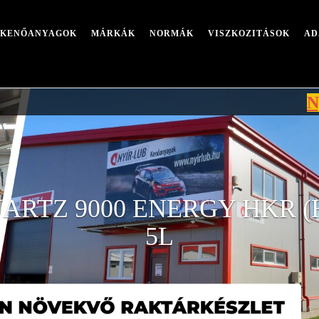
I KENŐANYAGOK
MÁRKÁK
NORMÁK
VISZKOZITÁSOK
AD
Nyári leál
ARTZ 9000 ENERGY HKR (
5L