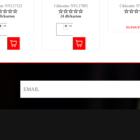
ám: NYL17122
Cikkszám: NYL17005
Cikkszám: 
db/karton
24 db/karton
ELFOGY