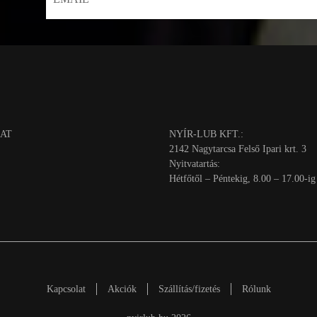
AT
NYÍR-LUB KFT.:
2142 Nagytarcsa Felső Ipari krt. 3
Nyitvatartás:
Hétfőtől – Péntekig, 8.00 – 17.00-ig
Kapcsolat
Akciók
Szállítás/fizetés
Rólunk