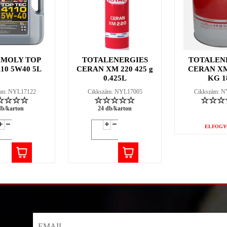
 MOLY TOP
TOTALENERGIES
TOTALEN
110 5W40 5L
CERAN XM 220 425 g
CERAN XM
0.425L
KG 1
ám: NYL17122
Cikkszám: NYL17005
Cikkszám: 
db/karton
24 db/karton
ELFOGY