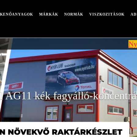
I KENŐANYAGOK
MÁRKÁK
NORMÁK
VISZKOZITÁSOK
AD
Nyári leál
 AG11 kék fagyálló-koncentr