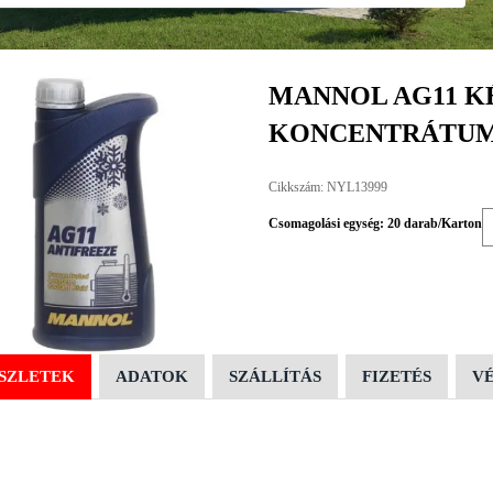
MANNOL AG11 K
KONCENTRÁTUM
Cikkszám: NYL13999
Csomagolási egység: 20 darab/Karton
SZLETEK
ADATOK
SZÁLLÍTÁS
FIZETÉS
V