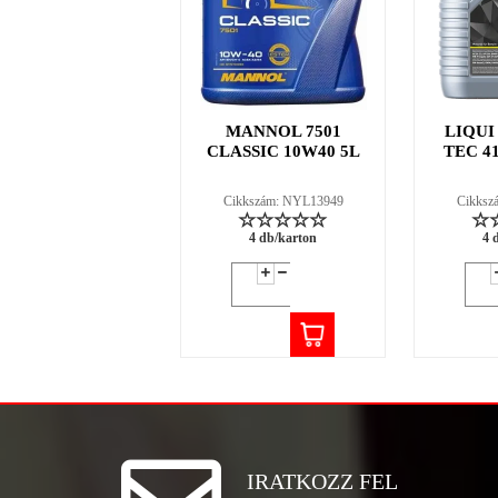
MANNOL 7501
LIQUI
CLASSIC 10W40 5L
TEC 4
Cikkszám: NYL13949
Cikksz
4 db/karton
4 
IRATKOZZ FEL