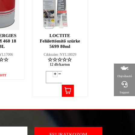
ERGIES
LOCTITE
LOCTITE 38
 460 18
Felülettömítő szürke
fűtőszáljavító ké
8L
5699 80ml
2g
NYL17006
Cikkszám: NYL18029
Cikkszám: NYL18
12 db/karton
12 db/karton
OTT
Olajválasztó
Support