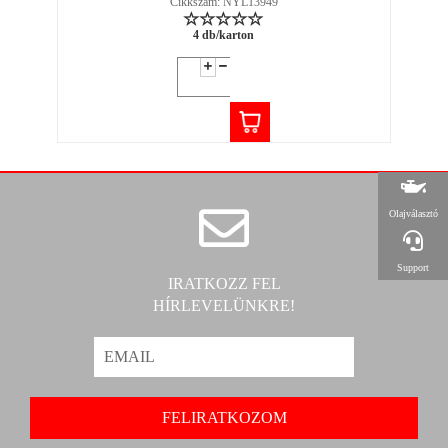
Cikkszám: NYL13949
4 db/karton
Olajválasztó
Support
IRATKOZZ FEL
HÍRLEVELÜNKRE!