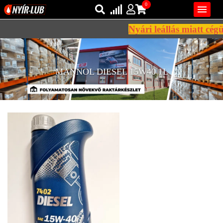
0

Nyári leállás miatt cégü
Bejelentkezés
AZ ÖN KOSARA ÜRES
Regisztráció
MANNOL DIESEL 15W40 1L
REGISZTRÁCIÓ
KÖZLEKEDÉSI
KENŐANYAGOK
IPARI
KENŐANYAGOK
MÁRKÁK
NORMÁK
VISZKOZITÁSOK
ADALÉKOK