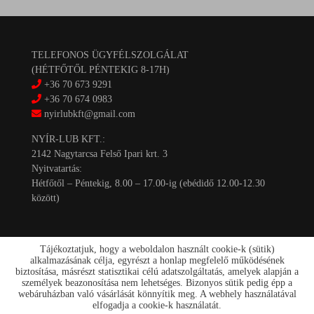
TELEFONOS ÜGYFÉLSZOLGÁLAT
(HÉTFŐTŐL PÉNTEKIG 8-17H)
+36 70 673 9291
+36 70 674 0983
nyirlubkft@gmail.com
NYÍR-LUB KFT.:
2142 Nagytarcsa Felső Ipari krt. 3
Nyitvatartás:
Hétfőtől – Péntekig, 8.00 – 17.00-ig (ebédidő 12.00-12.30
között)
Tájékoztatjuk, hogy a weboldalon használt cookie-k (sütik)
alkalmazásának célja, egyrészt a honlap megfelelő működésének
biztosítása, másrészt statisztikai célú adatszolgáltatás, amelyek alapján a
személyek beazonosítása nem lehetséges. Bizonyos sütik pedig épp a
Kapcsolat
webáruházban való vásárlását könnyítik meg. A webhely használatával
Akciók
elfogadja a cookie-k használatát.
Szállítás/fizetés