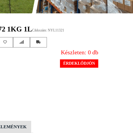
2 1KG 1L
Cikkszám: NYL11321
Készleten: 0 db
ÉRDEKLŐDJÖN
ÉLEMÉNYEK