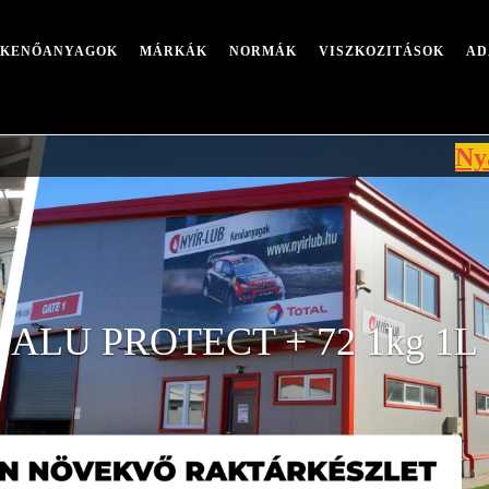
I KENŐANYAGOK
MÁRKÁK
NORMÁK
VISZKOZITÁSOK
AD
Nyári leáll
ALU PROTECT + 72 1kg 1L