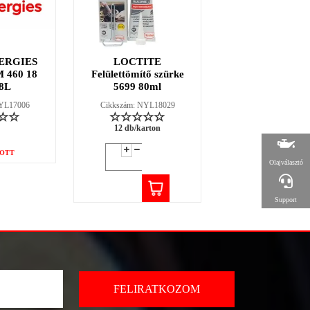
ERGIES
LOCTITE
LOCTITE 38
 460 18
Felülettömítő szürke
fűtőszáljavító ké
8L
5699 80ml
2g
NYL17006
Cikkszám: NYL18029
Cikkszám: NYL18
12 db/karton
12 db/karton
OTT
Olajválasztó
Support