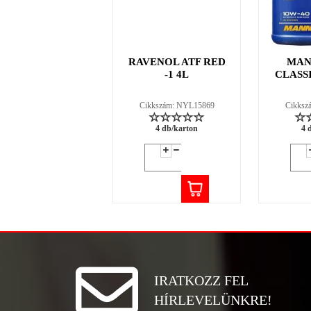
RAVENOL ATF RED
MAN
-1 4L
CLASSI
Cikkszám: NYL15869
Cikksz
4 db/karton
4 
IRATKOZZ FEL
HÍRLEVELÜNKRE!