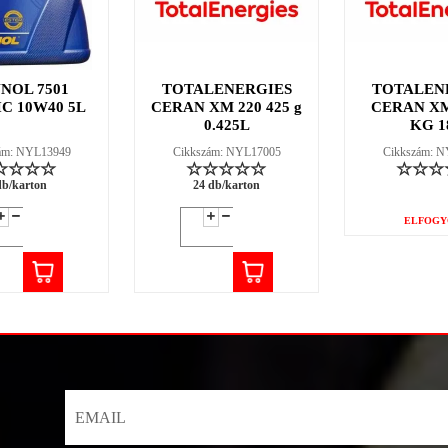
NOL 7501
TOTALENERGIES
TOTALEN
C 10W40 5L
CERAN XM 220 425 g
CERAN XM
0.425L
KG 1
ám: NYL13949
Cikkszám: NYL17005
Cikkszám: 
db/karton
24 db/karton
ELFOGY