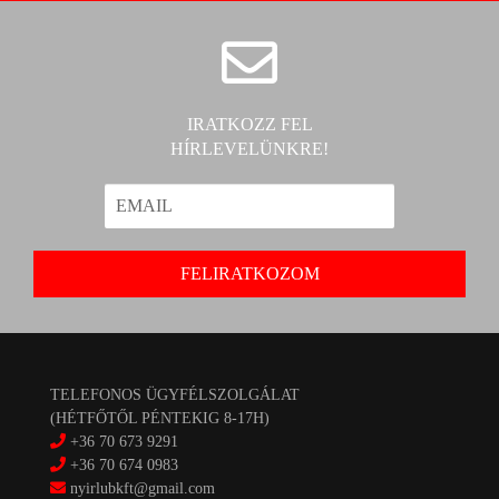
IRATKOZZ FEL
HÍRLEVELÜNKRE!
TELEFONOS ÜGYFÉLSZOLGÁLAT
(HÉTFŐTŐL PÉNTEKIG 8-17H)
+36 70 673 9291
+36 70 674 0983
nyirlubkft@gmail.com