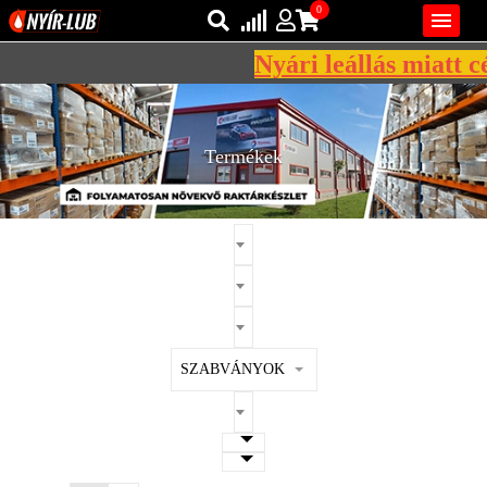
0

Nyári leállás miatt cé
Bejelentkezés
AZ ÖN KOSARA ÜRES
Regisztráció
Termékek
REGISZTRÁCIÓ
KÖZLEKEDÉSI
KENŐANYAGOK
IPARI
KENŐANYAGOK
MÁRKÁK
SZABVÁNYOK
NORMÁK
VISZKOZITÁSOK
ADALÉKOK