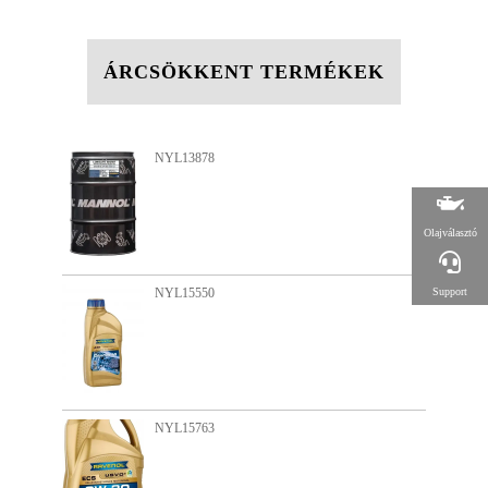
ÁRCSÖKKENT TERMÉKEK
NYL13542
Olajválasztó
Support
NYL12366
NYL13932