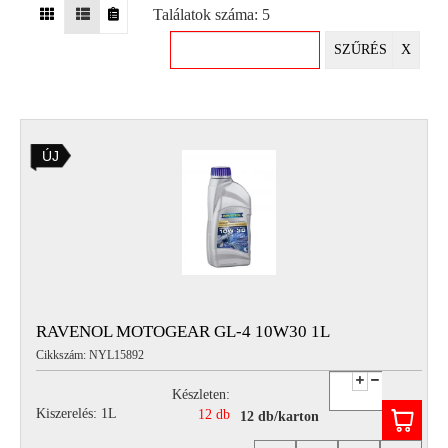
Találatok száma: 5
EGYÉB
SZŰRÉS
X
SPECIÁLIS
AJÁNLATOK
INFO
ÚJ
TELEFONOS
ÜGYFÉLSZOLGÁLAT
(HÉTFŐTŐL PÉNTEKIG 8-17H)
+36 70 673 9291
+36 70 674 0983
NYIRLUBKFT@GMAIL.COM
NYÍR-LUB KFT.:
2142 Nagytarcsa Felső Ipari krt. 3
Nyitvatartás:
RAVENOL MOTOGEAR GL-4 10W30 1L
Hétfőtől – Péntekig, 8.00 – 17.00-ig
Cikkszám: NYL15892
(ebédidő 12.00-12.30 között)
Készleten:
Kiszerelés: 1L
12 db
12 db/karton