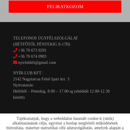
TELEFONOS ÜGYFÉLSZOLGÁLAT
(HÉTFŐTŐL PÉNTEKIG 8-17H)
+36 70 673 9291
+36 70 674 0983
nyirlubkft@gmail.com
NYÍR-LUB KFT.:
2142 Nagytarcsa Felső Ipari krt. 3
Nyitvatartás:
Hétfőtől – Péntekig, 8.00 – 17.00-ig (ebédidő 12.00-12.30
között)
Tájékoztatjuk, hogy a weboldalon használt cookie-k (sütik)
alkalmazásának célja, egyrészt a honlap megfelelő működésének
biztosítása, másrészt statisztikai célú adatszolgáltatás, amelyek alapján a