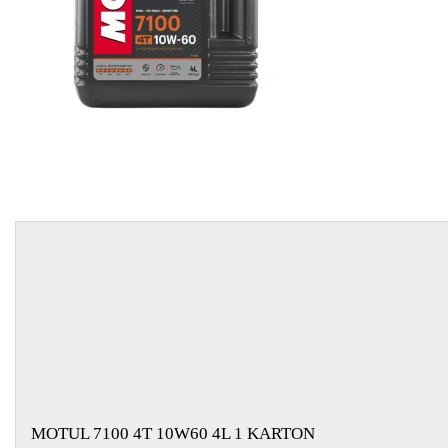
EGYÉB
SPECIÁLIS
AJÁNLATOK
INFO
TELEFONOS
ÜGYFÉLSZOLGÁLAT
(HÉTFŐTŐL PÉNTEKIG 8-17H)
+36 70 673 9291
+36 70 674 0983
NYIRLUBKFT@GMAIL.COM
NYÍR-LUB KFT.:
2142 Nagytarcsa Felső Ipari krt. 3
Nyitvatartás:
Hétfőtől – Péntekig, 8.00 – 17.00-ig
(ebédidő 12.00-12.30 között)
MOTUL 7100 4T 10W60 4L 1 KARTON