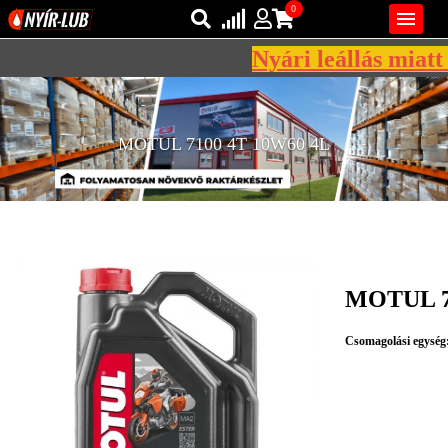
0

Nyári leállás miatt 
Bejelentkezés
AZ ÖN KOSARA ÜRES
Regisztráció
MOTUL 7100 4T 10W60 4L
REGISZTRÁCIÓ
KÖZLEKEDÉSI
KENŐANYAGOK
IPARI
KENŐANYAGOK
MOTUL 7
MÁRKÁK
Csomagolási egység
NORMÁK
VISZKOZITÁSOK
ADALÉKOK