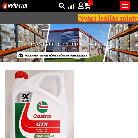
0

Nyári leállás miatt 
Bejelentkezés
AZ ÖN KOSARA ÜRES
Regisztráció
CASTROL GTX 3/B4 10W40 4L
REGISZTRÁCIÓ
KÖZLEKEDÉSI
KENŐANYAGOK
IPARI
KENŐANYAGOK
MÁRKÁK
NORMÁK
VISZKOZITÁSOK
ADALÉKOK