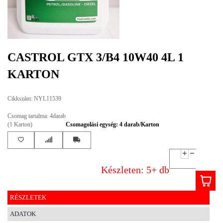
EGYÉB
SPECIÁLIS
AJÁNLATOK
CASTROL GTX 3/B4 10W40 4L 1
INFO
KARTON
TELEFONOS
ÜGYFÉLSZOLGÁLAT
Cikkszám: NYL11539
(HÉTFŐTŐL PÉNTEKIG 8-17H)
+36 70 673 9291
Csomag tartalma: 4darab
+36 70 674 0983
(1 Karton)
Csomagolási egység: 4 darab/Karton
NYIRLUBKFT@GMAIL.COM
NYÍR-LUB KFT.:
2142 Nagytarcsa Felső Ipari krt. 3
Nyitvatartás:
Készleten: 5+ db
Hétfőtől – Péntekig, 8.00 – 17.00-ig
(ebédidő 12.00-12.30 között)
RÉSZLETEK
ADATOK