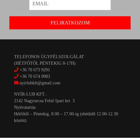
TELEFONOS ÜGYFÉLSZOLGÁLAT
(HÉTFŐTŐL PÉNTEKIG 8-17H)
+36 70 673 9291
+36 70 674 0983
nyirlubkft@gmail.com
NYÍR-LUB KFT.:
2142 Nagytarcsa Felső Ipari krt. 3
Nyitvatartás:
Hétfőtől – Péntekig, 8.00 – 17.00-ig (ebédidő 12.00-12.30
között)