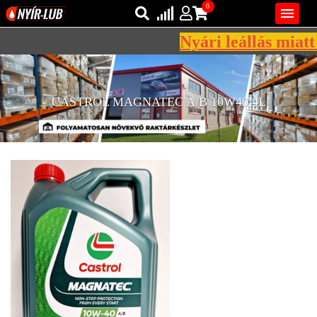
0

Nyári leállás miatt 
Bejelentkezés
AZ ÖN KOSARA ÜRES
Regisztráció
CASTROL MAGNATEC A/B 10W40 4L
REGISZTRÁCIÓ
KÖZLEKEDÉSI
KENŐANYAGOK
IPARI
KENŐANYAGOK
MÁRKÁK
NORMÁK
VISZKOZITÁSOK
ADALÉKOK