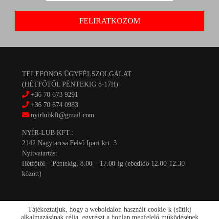
TELEFONOS ÜGYFÉLSZOLGÁLAT
(HÉTFŐTŐL PÉNTEKIG 8-17H)
+36 70 673 9291
+36 70 674 0983
nyirlubkft@gmail.com
NYÍR-LUB KFT.:
2142 Nagytarcsa Felső Ipari krt. 3
Nyitvatartás:
Hétfőtől – Péntekig, 8.00 – 17.00-ig (ebédidő 12.00-12.30
között)
Tájékoztatjuk, hogy a weboldalon használt cookie-k (sütik)
alkalmazásának célja, egyrészt a honlap megfelelő működésének