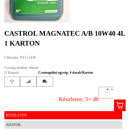
EGYÉB
SPECIÁLIS
AJÁNLATOK
CASTROL MAGNATEC A/B 10W40 4L
INFO
1 KARTON
TELEFONOS
ÜGYFÉLSZOLGÁLAT
Cikkszám: NYL11438
(HÉTFŐTŐL PÉNTEKIG 8-17H)
+36 70 673 9291
Csomag tartalma: 4darab
+36 70 674 0983
(1 Karton)
Csomagolási egység: 4 darab/Karton
NYIRLUBKFT@GMAIL.COM
NYÍR-LUB KFT.:
2142 Nagytarcsa Felső Ipari krt. 3
Nyitvatartás:
Készleten: 5+ db
Hétfőtől – Péntekig, 8.00 – 17.00-ig
(ebédidő 12.00-12.30 között)
RÉSZLETEK
ADATOK