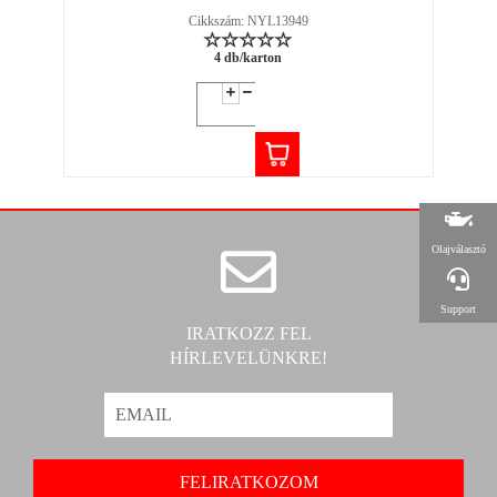
Cikkszám: NYL13949
4 db/karton
Olajválasztó
Support
IRATKOZZ FEL
HÍRLEVELÜNKRE!