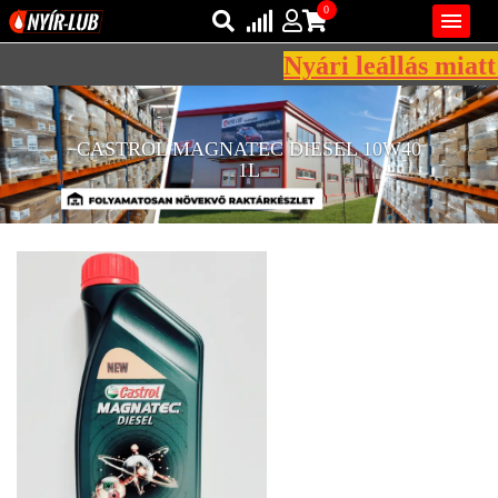
0

Nyári leállás miatt 
Bejelentkezés
AZ ÖN KOSARA ÜRES
CASTROL MAGNATEC DIESEL 10W40
Regisztráció
1L
REGISZTRÁCIÓ
KÖZLEKEDÉSI
KENŐANYAGOK
IPARI
KENŐANYAGOK
MÁRKÁK
NORMÁK
VISZKOZITÁSOK
ADALÉKOK