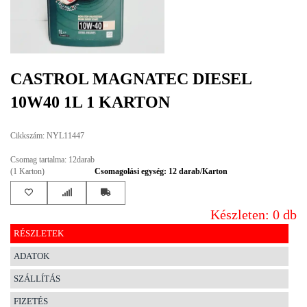
EGYÉB
SPECIÁLIS
AJÁNLATOK
CASTROL MAGNATEC DIESEL
INFO
10W40 1L 1 KARTON
TELEFONOS
ÜGYFÉLSZOLGÁLAT
Cikkszám: NYL11447
(HÉTFŐTŐL PÉNTEKIG 8-17H)
+36 70 673 9291
Csomag tartalma: 12darab
+36 70 674 0983
(1 Karton)
Csomagolási egység: 12 darab/Karton
NYIRLUBKFT@GMAIL.COM
NYÍR-LUB KFT.:
2142 Nagytarcsa Felső Ipari krt. 3
Készleten: 0 db
Nyitvatartás:
Hétfőtől – Péntekig, 8.00 – 17.00-ig
RÉSZLETEK
(ebédidő 12.00-12.30 között)
ADATOK
SZÁLLÍTÁS
FIZETÉS