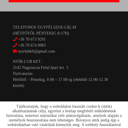
TELEFONOS ÜGYFÉLSZOLGÁLAT
(HÉTFŐTŐL PÉNTEKIG 8-17H)
+36 70 673 9291
+36 70 674 0983
nyirlubkft@gmail.com
NYÍR-LUB KFT.:
2142 Nagytarcsa Felső Ipari krt. 3
Nyitvatartás:
Hétfőtől – Péntekig, 8.00 – 17.00-ig (ebédidő 12.00-12.30
között)
Tájékoztatjuk, hogy a weboldalon használt cookie-k (sütik)
alkalmazásának célja, egyrészt a honlap megfelelő működésének
biztosítása, másrészt statisztikai célú adatszolgáltatás, amelyek alapján a
személyek beazonosítása nem lehetséges. Bizonyos sütik pedig épp a
Kapcsolat
webáruházban való vásárlását könnyítik meg. A webhely használatával
Akciók