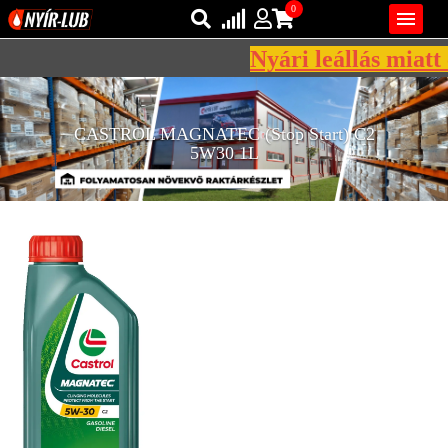
0

Nyári leállás miatt 
Bejelentkezés
AZ ÖN KOSARA ÜRES
CASTROL MAGNATEC (Stop Start) C2
Regisztráció
5W30 1L
REGISZTRÁCIÓ
KÖZLEKEDÉSI
KENŐANYAGOK
IPARI
KENŐANYAGOK
MÁRKÁK
NORMÁK
VISZKOZITÁSOK
ADALÉKOK