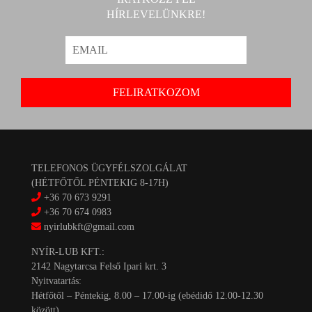
HÍRLEVELÜNKRE!
TELEFONOS ÜGYFÉLSZOLGÁLAT
(HÉTFŐTŐL PÉNTEKIG 8-17H)
+36 70 673 9291
+36 70 674 0983
nyirlubkft@gmail.com
NYÍR-LUB KFT.:
2142 Nagytarcsa Felső Ipari krt. 3
Nyitvatartás:
Hétfőtől – Péntekig, 8.00 – 17.00-ig (ebédidő 12.00-12.30
között)