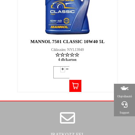
MANNOL 7501 CLASSIC 10W40 5L
Cikkszám: NYL13949
4 db/karton
Olajválasztó
Support
IRATKOZZ FEL