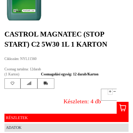
EGYÉB
SPECIÁLIS
AJÁNLATOK
CASTROL MAGNATEC (STOP
INFO
START) C2 5W30 1L 1 KARTON
TELEFONOS
ÜGYFÉLSZOLGÁLAT
Cikkszám: NYL11560
(HÉTFŐTŐL PÉNTEKIG 8-17H)
+36 70 673 9291
Csomag tartalma: 12darab
+36 70 674 0983
(1 Karton)
Csomagolási egység: 12 darab/Karton
NYIRLUBKFT@GMAIL.COM
NYÍR-LUB KFT.:
2142 Nagytarcsa Felső Ipari krt. 3
Nyitvatartás:
Készleten: 4 db
Hétfőtől – Péntekig, 8.00 – 17.00-ig
(ebédidő 12.00-12.30 között)
RÉSZLETEK
ADATOK