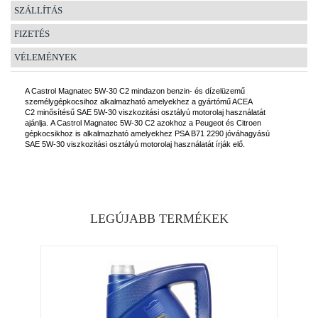
SZÁLLÍTÁS
FIZETÉS
VÉLEMÉNYEK
A Castrol Magnatec 5W-30 C2 mindazon benzin- és dízelüzemű
személygépkocsihoz alkalmazható amelyekhez a gyártómű ACEA
C2 minősítésű SAE 5W-30 viszkozitási osztályú motorolaj használatát
ajánlja. A Castrol Magnatec 5W-30 C2 azokhoz a Peugeot és Citroen
gépkocsikhoz is alkalmazható amelyekhez PSA B71 2290 jóváhagyású
SAE 5W-30 viszkozitási osztályú motorolaj használatát írják elő.
LEGÚJABB TERMÉKEK