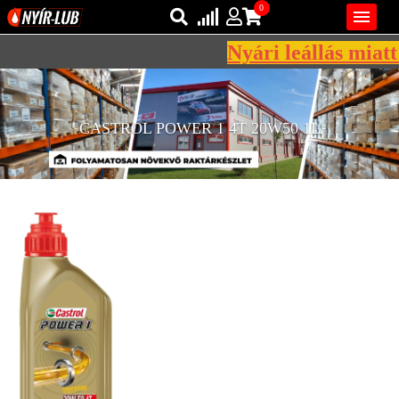
0

Nyári leállás miatt 
Bejelentkezés
AZ ÖN KOSARA ÜRES
Regisztráció
CASTROL POWER 1 4T 20W50 1L
REGISZTRÁCIÓ
KÖZLEKEDÉSI
KENŐANYAGOK
IPARI
KENŐANYAGOK
MÁRKÁK
NORMÁK
VISZKOZITÁSOK
ADALÉKOK