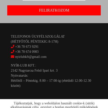
TELEFONOS ÜGYFÉLSZOLGÁLAT
(HÉTFŐTŐL PÉNTEKIG 8-17H)
+36 70 673 9291
+36 70 674 0983
nyirlubkft@gmail.com
NYÍR-LUB KFT.:
2142 Nagytarcsa Felső Ipari krt. 3
Nyitvatartás:
Hétfőtől – Péntekig, 8.00 – 17.00-ig (ebédidő 12.00-12.30
között)
Tájékoztatjuk, hogy a weboldalon használt cookie-k (sütik)
alkalmazásának célja, egyrészt a honlap megfelelő működésének