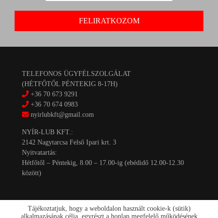
TELEFONOS ÜGYFÉLSZOLGÁLAT
(HÉTFŐTŐL PÉNTEKIG 8-17H)
+36 70 673 9291
+36 70 674 0983
nyirlubkft@gmail.com
NYÍR-LUB KFT.:
2142 Nagytarcsa Felső Ipari krt. 3
Nyitvatartás:
Hétfőtől – Péntekig, 8.00 – 17.00-ig (ebédidő 12.00-12.30
között)
Tájékoztatjuk, hogy a weboldalon használt cookie-k (sütik)
alkalmazásának célja, egyrészt a honlap megfelelő működésének