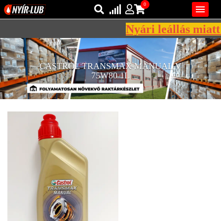
0

Nyári leállás miatt 
Bejelentkezés
AZ ÖN KOSARA ÜRES
CASTROL TRANSMAX MANUAL V
Regisztráció
75W80 1L
REGISZTRÁCIÓ
KÖZLEKEDÉSI
KENŐANYAGOK
IPARI
KENŐANYAGOK
MÁRKÁK
NORMÁK
VISZKOZITÁSOK
ADALÉKOK