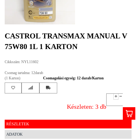
EGYÉB
SPECIÁLIS
AJÁNLATOK
CASTROL TRANSMAX MANUAL V
INFO
75W80 1L 1 KARTON
TELEFONOS
ÜGYFÉLSZOLGÁLAT
Cikkszám: NYL11602
(HÉTFŐTŐL PÉNTEKIG 8-17H)
+36 70 673 9291
Csomag tartalma: 12darab
+36 70 674 0983
(1 Karton)
Csomagolási egység: 12 darab/Karton
NYIRLUBKFT@GMAIL.COM
NYÍR-LUB KFT.:
2142 Nagytarcsa Felső Ipari krt. 3
Nyitvatartás:
Készleten: 3 db
Hétfőtől – Péntekig, 8.00 – 17.00-ig
(ebédidő 12.00-12.30 között)
RÉSZLETEK
ADATOK