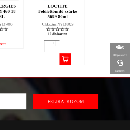
ERGIES
LOCTITE
LOCTITE 38
 460 18
Felülettömítő szürke
fűtőszáljavító ké
8L
5699 80ml
2g
NYL17006
Cikkszám: NYL18029
Cikkszám: NYL18
12 db/karton
12 db/karton
OTT
Olajválasztó
Support