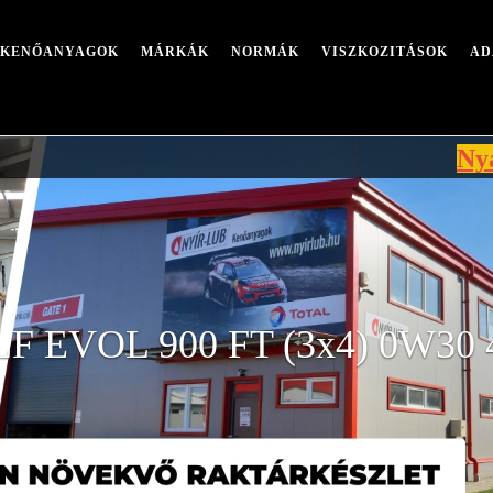
I KENŐANYAGOK
MÁRKÁK
NORMÁK
VISZKOZITÁSOK
AD
Nyári leállá
LF EVOL 900 FT (3x4) 0W30 