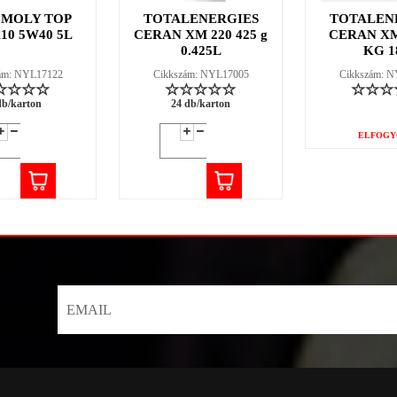
 MOLY TOP
TOTALENERGIES
TOTALEN
110 5W40 5L
CERAN XM 220 425 g
CERAN XM
0.425L
KG 1
ám: NYL17122
Cikkszám: NYL17005
Cikkszám: 
db/karton
24 db/karton
ELFOGY