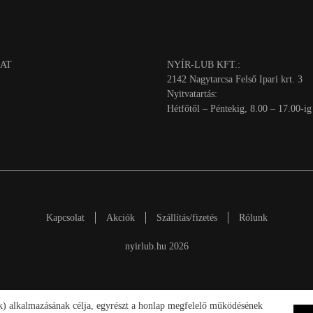
AT
NYÍR-LUB KFT.:
2142 Nagytarcsa Felső Ipari krt. 3
Nyitvatartás:
Hétfőtől – Péntekig, 8.00 – 17.00-ig
Kapcsolat
Akciók
Szállítás/fizetés
Rólunk
nyirlub.hu 2026
ik) alkalmazásának célja, egyrészt a honlap megfelelő működésének