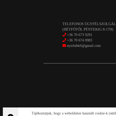
TELEFONOS ÜGYFÉLSZOLGÁL
(HÉTFŐTŐL PÉNTEKIG 8-17H)
+36 70 673 9291
+36 70 674 0983
nyirlubkft@gmail.com
Tájékoztatjuk, hogy a weboldalon használt cookie-k (süt