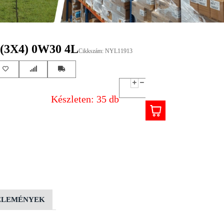
(3X4) 0W30 4L
Cikkszám: NYL11913
Készleten: 35 db
ÉLEMÉNYEK