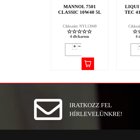
MANNOL 7501
LIQUI
CLASSIC 10W40 5L
TEC 4
Cikkszám: NYL13949
Cikksz
4 db/karton
4 
IRATKOZZ FEL
HÍRLEVELÜNKRE!