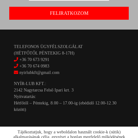
TELEFONOS ÜGYFÉLSZOLGÁLAT
(HÉTFŐTŐL PÉNTEKIG 8-17H)
+36 70 673 9291
+36 70 674 0983
nyirlubkft@gmail.com
NYÍR-LUB KFT.:
2142 Nagytarcsa Felső Ipari krt. 3
Nyitvatartás:
Hétfőtől – Péntekig, 8.00 – 17.00-ig (ebédidő 12.00-12.30
között)
Tájékoztatjuk, hogy a weboldalon használt cookie-k (sütik)
alkalmazásának célja, egyrészt a honlap megfelelő működésének