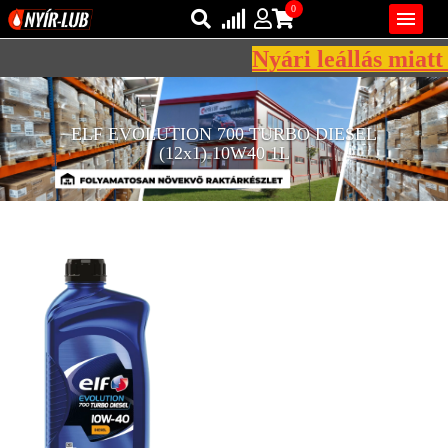
0

Nyári leállás miatt 
Bejelentkezés
AZ ÖN KOSARA ÜRES
ELF EVOLUTION 700 TURBO DIESEL
Regisztráció
(12x1) 10W40 1L
REGISZTRÁCIÓ
KÖZLEKEDÉSI
KENŐANYAGOK
IPARI
KENŐANYAGOK
MÁRKÁK
NORMÁK
VISZKOZITÁSOK
ADALÉKOK