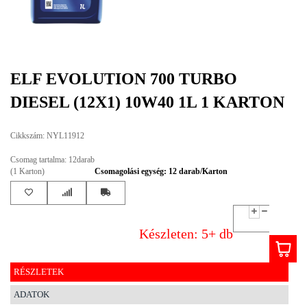
EGYÉB
SPECIÁLIS
AJÁNLATOK
ELF EVOLUTION 700 TURBO
INFO
DIESEL (12X1) 10W40 1L 1 KARTON
TELEFONOS
ÜGYFÉLSZOLGÁLAT
Cikkszám: NYL11912
(HÉTFŐTŐL PÉNTEKIG 8-17H)
+36 70 673 9291
Csomag tartalma: 12darab
+36 70 674 0983
(1 Karton)
Csomagolási egység: 12 darab/Karton
NYIRLUBKFT@GMAIL.COM
NYÍR-LUB KFT.:
2142 Nagytarcsa Felső Ipari krt. 3
Nyitvatartás:
Készleten: 5+ db
Hétfőtől – Péntekig, 8.00 – 17.00-ig
(ebédidő 12.00-12.30 között)
RÉSZLETEK
ADATOK