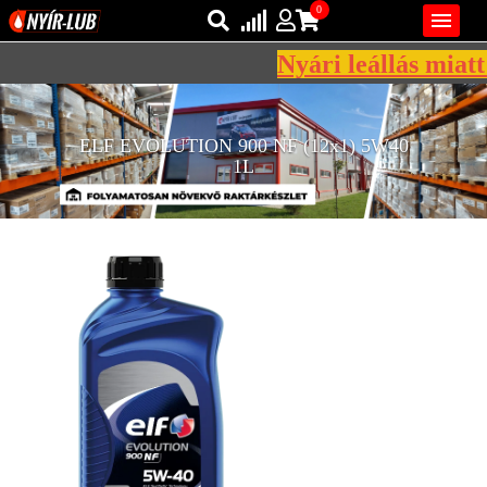
0

Nyári leállás miatt 
Bejelentkezés
AZ ÖN KOSARA ÜRES
ELF EVOLUTION 900 NF (12x1) 5W40
Regisztráció
1L
REGISZTRÁCIÓ
KÖZLEKEDÉSI
KENŐANYAGOK
IPARI
KENŐANYAGOK
MÁRKÁK
NORMÁK
VISZKOZITÁSOK
ADALÉKOK