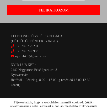
TELEFONOS ÜGYFÉLSZOLGÁLAT
(HÉTFŐTŐL PÉNTEKIG 8-17H)
+36 70 673 9291
+36 70 674 0983
nyirlubkft@gmail.com
NYÍR-LUB KFT.:
2142 Nagytarcsa Felső Ipari krt. 3
Nyitvatartás:
Hétfőtől – Péntekig, 8.00 – 17.00-ig (ebédidő 12.00-12.30
között)
Tájékoztatjuk, hogy a weboldalon használt cookie-k (sütik)
alkalmazásának célja, egyrészt a honlap megfelelő működésének