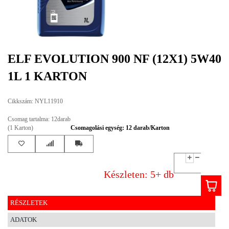
EGYÉB
SPECIÁLIS
AJÁNLATOK
ELF EVOLUTION 900 NF (12X1) 5W40
INFO
1L 1 KARTON
TELEFONOS
ÜGYFÉLSZOLGÁLAT
Cikkszám: NYL11910
(HÉTFŐTŐL PÉNTEKIG 8-17H)
+36 70 673 9291
Csomag tartalma: 12darab
+36 70 674 0983
(1 Karton)
Csomagolási egység: 12 darab/Karton
NYIRLUBKFT@GMAIL.COM
NYÍR-LUB KFT.:
2142 Nagytarcsa Felső Ipari krt. 3
Nyitvatartás:
Készleten: 5+ db
Hétfőtől – Péntekig, 8.00 – 17.00-ig
(ebédidő 12.00-12.30 között)
RÉSZLETEK
ADATOK