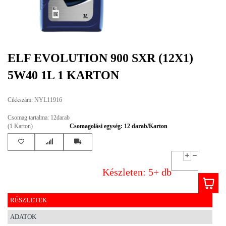
EGYÉB
SPECIÁLIS
AJÁNLATOK
ELF EVOLUTION 900 SXR (12X1)
INFO
5W40 1L 1 KARTON
TELEFONOS
ÜGYFÉLSZOLGÁLAT
Cikkszám: NYL11916
(HÉTFŐTŐL PÉNTEKIG 8-17H)
+36 70 673 9291
Csomag tartalma: 12darab
+36 70 674 0983
(1 Karton)
Csomagolási egység: 12 darab/Karton
NYIRLUBKFT@GMAIL.COM
NYÍR-LUB KFT.:
2142 Nagytarcsa Felső Ipari krt. 3
Nyitvatartás:
Készleten: 5+ db
Hétfőtől – Péntekig, 8.00 – 17.00-ig
(ebédidő 12.00-12.30 között)
RÉSZLETEK
ADATOK