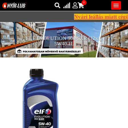
0

Nyári leállás miatt cégü
Bejelentkezés
AZ ÖN KOSARA ÜRES
ELF EVOLUTION 900 SXR (12x1)
Regisztráció
5W40 1L
REGISZTRÁCIÓ
KÖZLEKEDÉSI
KENŐANYAGOK
IPARI
KENŐANYAGOK
MÁRKÁK
NORMÁK
VISZKOZITÁSOK
ADALÉKOK