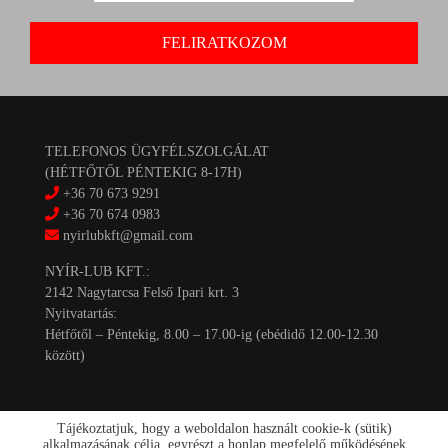
TELEFONOS ÜGYFÉLSZOLGÁLAT
(HÉTFŐTŐL PÉNTEKIG 8-17H)
+36 70 673 9291
+36 70 674 0983
nyirlubkft@gmail.com
NYÍR-LUB KFT.:
2142 Nagytarcsa Felső Ipari krt. 3
Nyitvatartás:
Hétfőtől – Péntekig, 8.00 – 17.00-ig (ebédidő 12.00-12.30
között)
Tájékoztatjuk, hogy a weboldalon használt cookie-k (sütik)
alkalmazásának célja, egyrészt a honlap megfelelő működésének