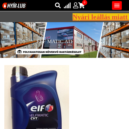
0

Nyári leállás miatt 
Bejelentkezés
AZ ÖN KOSARA ÜRES
Regisztráció
ELF MATIC ATF CVT 1L
REGISZTRÁCIÓ
KÖZLEKEDÉSI
KENŐANYAGOK
IPARI
KENŐANYAGOK
MÁRKÁK
NORMÁK
VISZKOZITÁSOK
ADALÉKOK