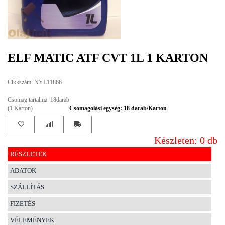
EGYÉB
SPECIÁLIS
AJÁNLATOK
ELF MATIC ATF CVT 1L 1 KARTON
INFO
Cikkszám: NYL11866
TELEFONOS
ÜGYFÉLSZOLGÁLAT
Csomag tartalma: 18darab
(HÉTFŐTŐL PÉNTEKIG 8-17H)
(1 Karton)
Csomagolási egység: 18 darab/Karton
+36 70 673 9291
+36 70 674 0983
NYIRLUBKFT@GMAIL.COM
Készleten: 0 db
NYÍR-LUB KFT.:
2142 Nagytarcsa Felső Ipari krt. 3
RÉSZLETEK
Nyitvatartás:
ADATOK
Hétfőtől – Péntekig, 8.00 – 17.00-ig
(ebédidő 12.00-12.30 között)
SZÁLLÍTÁS
FIZETÉS
VÉLEMÉNYEK