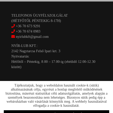
TELEFONOS ÜGYFÉLSZOLGÁLAT
(HÉTFŐTŐL PÉNTEKIG 8-17H)
+36 70 673 9291
+36 70 674 0983
nyirlubkft@gmail.com
NYÍR-LUB KFT.:
2142 Nagytarcsa Felső Ipari krt. 3
Nyitvatartás:
Hétfőtől – Péntekig, 8.00 – 17.00-ig (ebédidő 12.00-12.30
között)
Tájékoztatjuk, hogy a weboldalon használt cookie-k (sütik)
alkalmazásának célja, egyrészt a honlap megfelelő működésének
biztosítása, másrészt statisztikai célú adatszolgáltatás, amelyek alapján a
személyek beazonosítása nem lehetséges. Bizonyos sütik pedig épp a
Kapcsolat
webáruházban való vásárlását könnyítik meg. A webhely használatával
Akciók
elfogadja a cookie-k használatát.
Szállítás/fizetés
Rólunk