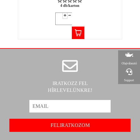
4 db/karton
Olajválasztó
Support
IRATKOZZ FEL
HÍRLEVELÜNKRE!