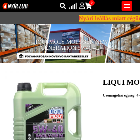
0

Nyári leállás miatt cégün
Bejelentkezés
AZ ÖN KOSARA ÜRES
LIQUI MOLY MOLYGEN NEW
Regisztráció
GENERATION 5W40 4L
REGISZTRÁCIÓ
KÖZLEKEDÉSI
KENŐANYAGOK
LIQUI MO
IPARI
KENŐANYAGOK
Csomagolási egység: 4
MÁRKÁK
NORMÁK
VISZKOZITÁSOK
ADALÉKOK