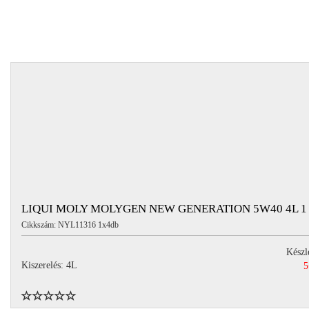
LIQUI MOLY MOLYGEN NEW GENERATION 5W40 4L 
Cikkszám: NYL11316 1x4db
Készl
Kiszerelés: 4L
5