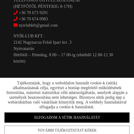
TELEFONOS ÜGYFÉLSZOLGÁLAT
(HÉTFŐTŐL PÉNTEKIG 8-17H)
+36 70 673 9291
+36 70 674 0983
nyirlubkft@gmail.com
NYÍR-LUB KFT.:
2142 Nagytarcsa Felső Ipari krt. 3
Nyitvatartás:
Hétfőtől – Péntekig, 8.00 – 17.00-ig (ebédidő 12.00-12.30
között)
Tájékoztatjuk, hogy a weboldalon használt cookie-k (sütik)
alkalmazásának célja, egyrészt a honlap megfelelő működésének
biztosítása, másrészt statisztikai célú adatszolgáltatás, amelyek alapján a
személyek beazonosítása nem lehetséges. Bizonyos sütik pedig épp a
Kapcsolat
webáruházban való vásárlását könnyítik meg. A webhely használatával
Akciók
elfogadja a cookie-k használatát.
Szállítás/fizetés
Rólunk
ELFOGADOM A SÜTIK HASZNÁLATÁT
nyirlub.hu 2026
TOVÁBBI TÁJÉKOZTATÁST KÉREK