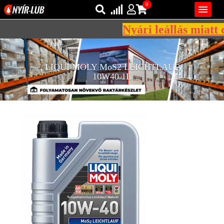
0

Nyári leállás miatt c
Bejelentkezés
AZ ÖN KOSARA ÜRES
LIQUI MOLY MoS2 LEICHTLAUF
Regisztráció
10W40 1L
REGISZTRÁCIÓ
KÖZLEKEDÉSI
KENŐANYAGOK
IPARI
KENŐANYAGOK
MÁRKÁK
NORMÁK
VISZKOZITÁSOK
ADALÉKOK