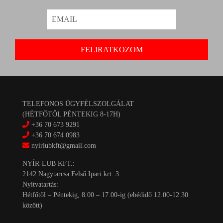
TELEFONOS ÜGYFÉLSZOLGÁLAT
(HÉTFŐTŐL PÉNTEKIG 8-17H)
+36 70 673 9291
+36 70 674 0983
nyirlubkft@gmail.com
NYÍR-LUB KFT.:
2142 Nagytarcsa Felső Ipari krt. 3
Nyitvatartás:
Hétfőtől – Péntekig, 8.00 – 17.00-ig (ebédidő 12.00-12.30
között)