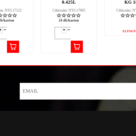
0.425L
KG 1
ám: NYL17122
Cikkszám: NYL17005
Cikkszám: 
db/karton
24 db/karton
ELFOGY