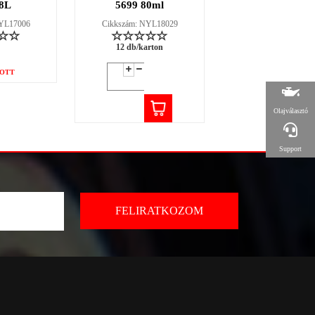
8L
5699 80ml
2g
NYL17006
Cikkszám: NYL18029
Cikkszám: NYL18
12 db/karton
12 db/karton
OTT
Olajválasztó
Support