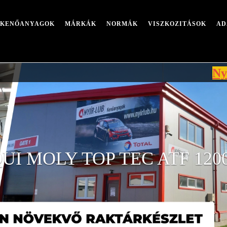
I KENŐANYAGOK
MÁRKÁK
NORMÁK
VISZKOZITÁSOK
AD
Nyári leál
QUI MOLY TOP TEC ATF 1200