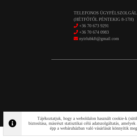
TELEFONOS ÜGYFÉLSZOLGÁL
(HÉTFŐTŐL PÉNTEKIG 8-17H)
+36 70 673 9291
+36 70 674 0983
nyirlubkft@gmail.com
Tájékoztatjuk, hogy a weboldalon használt cookie-k (süt
biztosítása, másrészt statisztikai célú adatszolgáltatás, amely
épp a webáruházban való vásárlását könnyítik meg.