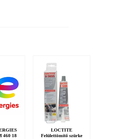
ERGIES
LOCTITE
LOCTITE 38
 460 18
Felülettömítő szürke
fűtőszáljavító ké