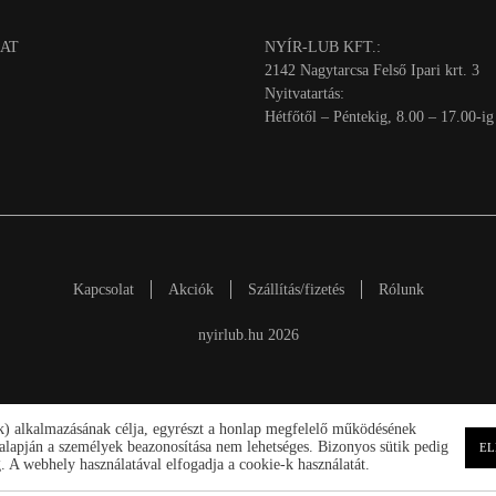
AT
NYÍR-LUB KFT.:
2142 Nagytarcsa Felső Ipari krt. 3
Nyitvatartás:
Hétfőtől – Péntekig, 8.00 – 17.00-ig
Kapcsolat
Akciók
Szállítás/fizetés
Rólunk
nyirlub.hu 2026
ik) alkalmazásának célja, egyrészt a honlap megfelelő működésének
ek alapján a személyek beazonosítása nem lehetséges. Bizonyos sütik pedig
EL
 A webhely használatával elfogadja a cookie-k használatát.