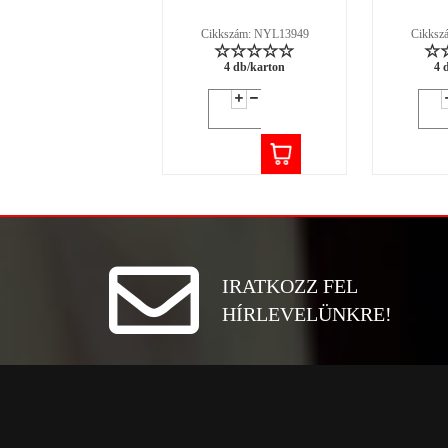
Cikkszám: NYL13949
Cikksz
4 db/karton
4 
IRATKOZZ FEL
HÍRLEVELÜNKRE!