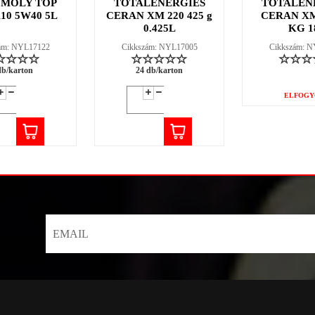
 MOLY TOP
TOTALENERGIES
TOTALEN
110 5W40 5L
CERAN XM 220 425 g
CERAN XM
0.425L
KG 1
ám: NYL17122
Cikkszám: NYL17005
Cikkszám: 
db/karton
24 db/karton
ELFOGY