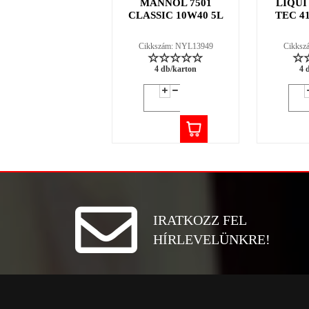
MANNOL 7501
LIQUI
CLASSIC 10W40 5L
TEC 4
Cikkszám: NYL13949
Cikksz
4 db/karton
4 
IRATKOZZ FEL
HÍRLEVELÜNKRE!