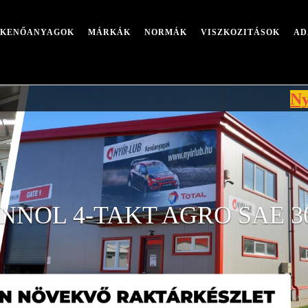
I KENŐANYAGOK
MÁRKÁK
NORMÁK
VISZKOZITÁSOK
AD
Nyári leá
NNOL 4-TAKT AGRO SAE 30