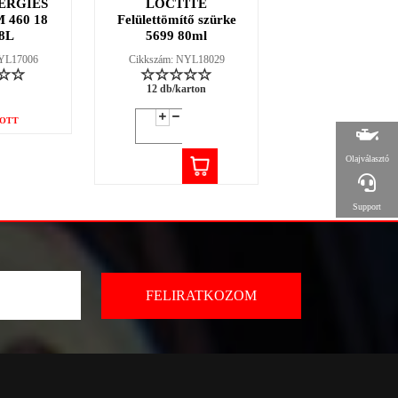
ERGIES
LOCTITE
LOCTITE 38
 460 18
Felülettömítő szürke
fűtőszáljavító ké
8L
5699 80ml
2g
NYL17006
Cikkszám: NYL18029
Cikkszám: NYL18
12 db/karton
12 db/karton
OTT
Olajválasztó
Support