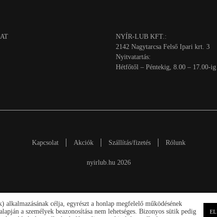
AT
NYÍR-LUB KFT.:
2142 Nagytarcsa Felső Ipari krt. 3
Nyitvatartás:
Hétfőtől – Péntekig, 8.00 – 17.00-ig
Kapcsolat
Akciók
Szállítás/fizetés
Rólunk
nyirlub.hu 2026
ik) alkalmazásának célja, egyrészt a honlap megfelelő működésének
ek alapján a személyek beazonosítása nem lehetséges. Bizonyos sütik pedig
EL