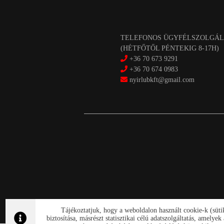
TELEFONOS ÜGYFÉLSZOLGÁL
(HÉTFŐTŐL PÉNTEKIG 8-17H)
+36 70 673 9291
+36 70 674 0983
nyirlubkft@gmail.com
Tájékoztatjuk, hogy a weboldalon használt cookie-k (süt
biztosítása, másrészt statisztikai célú adatszolgáltatás, amely