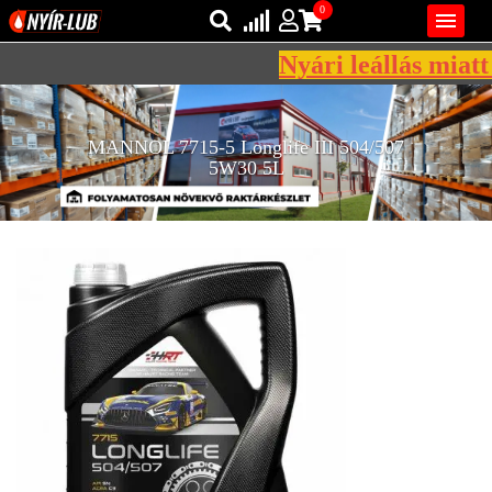
0

Nyári leállás miatt 
Bejelentkezés
AZ ÖN KOSARA ÜRES
MANNOL 7715-5 Longlife III 504/507
Regisztráció
5W30 5L
REGISZTRÁCIÓ
KÖZLEKEDÉSI
KENŐANYAGOK
IPARI
KENŐANYAGOK
MÁRKÁK
NORMÁK
VISZKOZITÁSOK
ADALÉKOK