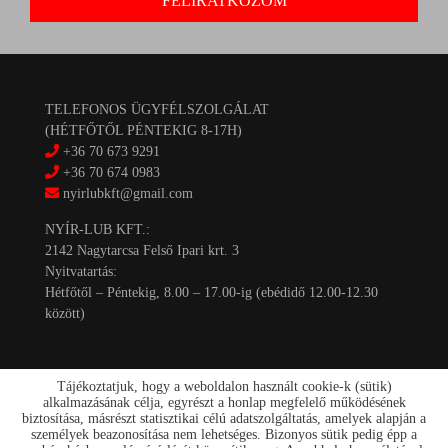
TELEFONOS ÜGYFÉLSZOLGÁLAT
(HÉTFŐTŐL PÉNTEKIG 8-17H)
+36 70 673 9291
+36 70 674 0983
nyirlubkft@gmail.com
NYÍR-LUB KFT.:
2142 Nagytarcsa Felső Ipari krt. 3
Nyitvatartás:
Hétfőtől – Péntekig, 8.00 – 17.00-ig (ebédidő 12.00-12.30
között)
Tájékoztatjuk, hogy a weboldalon használt cookie-k (sütik)
alkalmazásának célja, egyrészt a honlap megfelelő működésének
biztosítása, másrészt statisztikai célú adatszolgáltatás, amelyek alapján a
személyek beazonosítása nem lehetséges. Bizonyos sütik pedig épp a
Kapcsolat