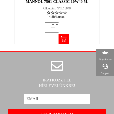
MANNOL 7501 CLASSIC 10W40 5L
Cikkszám: NYL13949
4 db/karton
Olajválasztó
Support
IRATKOZZ FEL
HÍRLEVELÜNKRE!