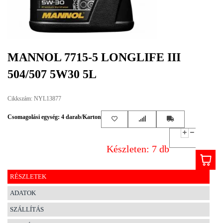
EGYÉB
SPECIÁLIS
AJÁNLATOK
MANNOL 7715-5 LONGLIFE III
INFO
504/507 5W30 5L
TELEFONOS
ÜGYFÉLSZOLGÁLAT
Cikkszám: NYL13877
(HÉTFŐTŐL PÉNTEKIG 8-17H)
+36 70 673 9291
+36 70 674 0983
Csomagolási egység: 4 darab/Karton
NYIRLUBKFT@GMAIL.COM
NYÍR-LUB KFT.:
Készleten: 7 db
2142 Nagytarcsa Felső Ipari krt. 3
Nyitvatartás:
Hétfőtől – Péntekig, 8.00 – 17.00-ig
RÉSZLETEK
(ebédidő 12.00-12.30 között)
ADATOK
SZÁLLÍTÁS