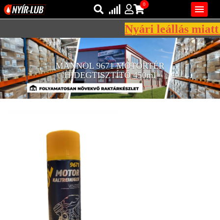
0

Nyári leállás miatt 
Bejelentkezés
AZ ÖN KOSARA ÜRES
MANNOL 9671 MOTORTÉR
Regisztráció
HIDEGTISZTÍTÓ 450ml
REGISZTRÁCIÓ
KÖZLEKEDÉSI
KENŐANYAGOK
IPARI
KENŐANYAGOK
MÁRKÁK
NORMÁK
VISZKOZITÁSOK
ADALÉKOK