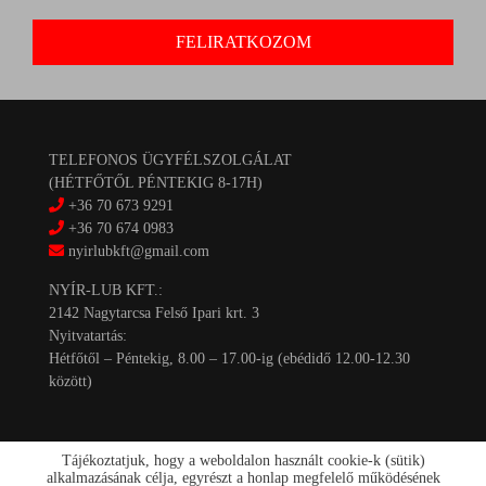
TELEFONOS ÜGYFÉLSZOLGÁLAT
(HÉTFŐTŐL PÉNTEKIG 8-17H)
+36 70 673 9291
+36 70 674 0983
nyirlubkft@gmail.com
NYÍR-LUB KFT.:
2142 Nagytarcsa Felső Ipari krt. 3
Nyitvatartás:
Hétfőtől – Péntekig, 8.00 – 17.00-ig (ebédidő 12.00-12.30
között)
Tájékoztatjuk, hogy a weboldalon használt cookie-k (sütik)
alkalmazásának célja, egyrészt a honlap megfelelő működésének